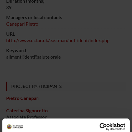
Duration (months)
39
Managers or local contacts
Canepari Pietro
URL
http://www.ucl.ac.uk/eastman/nutrident/index.php
Keyword
alimenti','denti','salute orale
PROJECT PARTICIPANTS
Pietro Canepari
Caterina Signoretto
Associate Professor