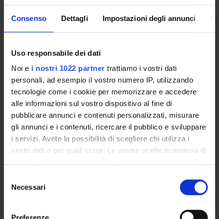
SECTIONS
Consenso
Dettagli
Impostazioni degli annunci
In
Microbiology Section
Uso responsabile dei dati
Noi e
i nostri 1022 partner
trattiamo i vostri dati
personali, ad esempio il vostro numero IP, utilizzando
ACTIVITIES
tecnologie come i cookie per memorizzare e accedere
alle informazioni sul vostro dispositivo al fine di
RESEARCH AREAS
pubblicare annunci e contenuti personalizzati, misurare
gli annunci e i contenuti, ricercare il pubblico e sviluppare
RESEARCH GROUPS
i servizi. Avete la possibilità di scegliere chi utilizza i
vostri dati e per quali scopi. Le vostre scelte in materia di
SECTIONS
privacy sono applicabili solo su questa proprietà digitale
PHD PROGRAMMES
in cui avete effettuato le vostre scelte. È possibile
Selezione
modificare o revocare il proprio consenso in qualsiasi
Necessari
del
momento dalla Dichiarazione sui cookie o facendo clic
RESEARCH FACILITIES
consenso
sull'icona di attivazione della privacy.
Preferenze