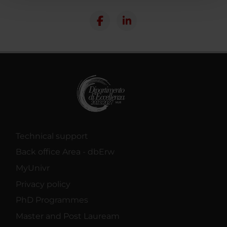
con altre informazioni che hai fornito loro o che hanno
raccolto dal tuo utilizzo dei loro servizi.
Technical support
Back office Area - dbErw
MyUnivr
Privacy policy
PhD Programmes
Master and Post Lauream