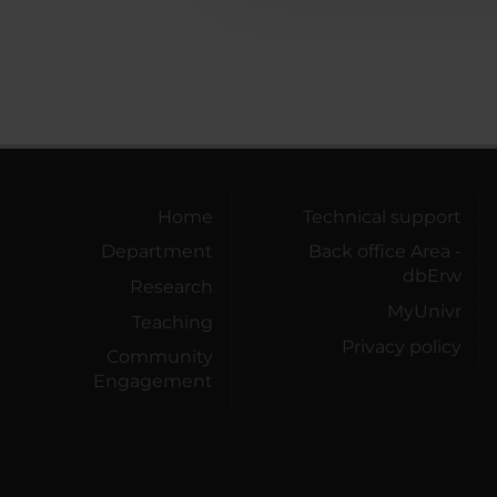
Home
Technical support
Department
Back office Area -
dbErw
Research
MyUnivr
Teaching
Privacy policy
Community
Engagement