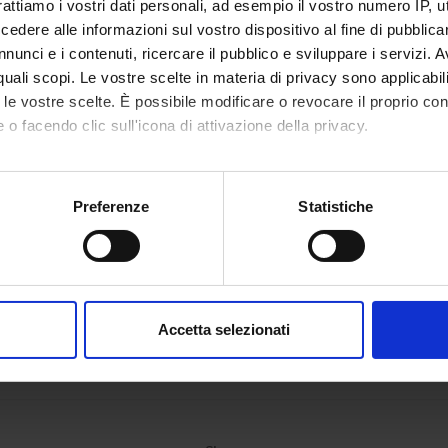
rattiamo i vostri dati personali, ad esempio il vostro numero IP, 
iology Section
dere alle informazioni sul vostro dispositivo al fine di pubblica
nunci e i contenuti, ricercare il pubblico e sviluppare i servizi. A
r quali scopi. Le vostre scelte in materia di privacy sono applicabi
to le vostre scelte. È possibile modificare o revocare il proprio 
 o facendo clic sull'icona di attivazione della privacy.
mo anche:
oni sulla tua posizione geografica, con un'approssimazione di qu
Preferenze
Statistiche
spositivo, scansionandolo attivamente alla ricerca di caratteristich
aborati i tuoi dati personali e imposta le tue preferenze nella
s
consenso in qualsiasi momento dalla Dichiarazione sui cookie.
Accetta selezionati
nalizzare contenuti ed annunci, per fornire funzionalità dei socia
inoltre informazioni sul modo in cui utilizzi il nostro sito con i n
icità e social media, i quali potrebbero combinarle con altre inform
lizzo dei loro servizi.