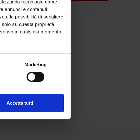
utilizzando tecnologie come i
re annunci e contenuti
vete la possibilità di scegliere
li solo su questa proprietà
consenso in qualsiasi momento
alche metro,
Marketing
e specifiche (impronte
ezione dettagli
. Puoi
Accetta tutti
l media e per analizzare il
ostri partner che si occupano
azioni che hai fornito loro o