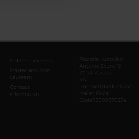
Piazzale Ludovico
PhD Programmes
Antonio Scuro 10
Master and Post
37134 Verona
Lauream
VAT
number01541040232
Contact
Italian Fiscal
information
Code93009870234