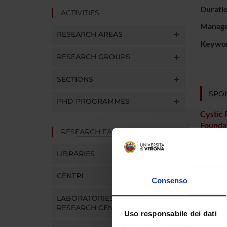
Durati
ACTIVITIES
Manager
RESEARCH AREAS
Keywo
RESEARCH GROUPS
SECTIONS
SPO
PHD PROGRAMMES
Cystic 
Founda
RESEARCH FACILITIES
LIBRARIES
PROJ
CENTRI
Consenso
Robert
LABORATORIES AND
RESEARCH CENTRES
Uso responsabile dei dati
SECTI