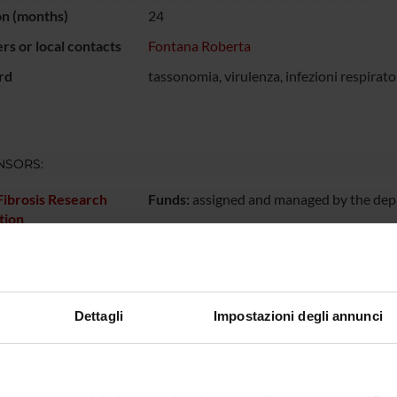
on (months)
24
s or local contacts
Fontana Roberta
rd
tassonomia, virulenza, infezioni respiratori
NSORS:
Fibrosis Research
Funds:
assigned and managed by the de
tion
ECT PARTICIPANTS
Dettagli
Impostazioni degli annunci
a Fontana
Grazia G
ONS