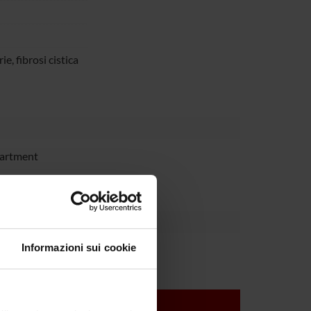
e, fibrosi cistica
partment
Informazioni sui cookie
olini