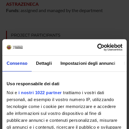
ASTRAZENECA
Funds:
assigned and managed by the department
PROJECT PARTICIPANTS
Roberta Fontana
Consenso
Dettagli
Impostazioni degli annunci
In
COLLABORATORI ESTERNI
Giuliana Lo Cascio
Uso responsabile dei dati
Azienda Ospedaliera di Verona Dirigente Medico I livello
Noi e
i nostri 1022 partner
trattiamo i vostri dati
personali, ad esempio il vostro numero IP, utilizzando
tecnologie come i cookie per memorizzare e accedere
SECTIONS
alle informazioni sul vostro dispositivo al fine di
pubblicare annunci e contenuti personalizzati, misurare
Microbiology Section
gli annunci e i contenuti, ricercare il pubblico e sviluppare