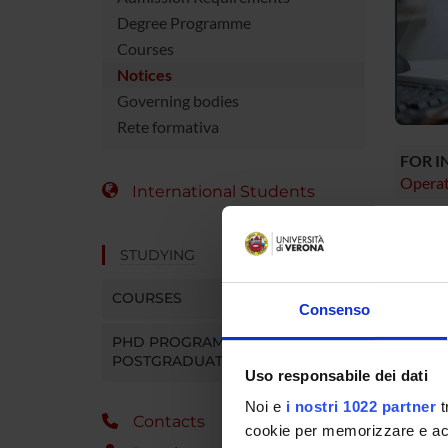
Degree Programme
Courses
Notices
Governing bodies
Rete formativa
FOR 
Operat
International Students
NE
STUDYING
There y
your st
COURSES
Consenso
You can 
notices
PHD PROGRAMMES AND
POSTGRADUATE TRAINING
Uso responsabile dei dati
MYUN
Noi e
i nostri 1022 partner
t
Contacts
cookie per memorizzare e acce