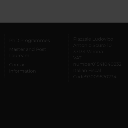
Piazzale Ludovico
PhD Programmes
Antonio Scuro 10
Master and Post
37134 Verona
Lauream
VAT
number01541040232
Contact
Italian Fiscal
information
Code93009870234