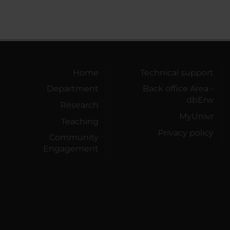
Home
Technical support
Department
Back office Area -
dbErw
Research
MyUnivr
Teaching
Privacy policy
Community
Engagement