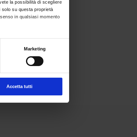
vete la possibilità di scegliere
li solo su questa proprietà
consenso in qualsiasi momento
alche metro,
Marketing
e specifiche (impronte
ezione dettagli
. Puoi
Accetta tutti
l media e per analizzare il
ostri partner che si occupano
azioni che hai fornito loro o