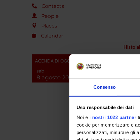
Contacts
People
Places
Calendar
Histola
Laborat
AGENDA DI OGGI
Forens
sab
8 agosto 2026
Laborat
Consenso
Neurof
Laborat
Uso responsabile dei dati
NeuroP
(Neuro
Noi e
i nostri 1022 partner
t
cookie per memorizzare e acce
LAPS (L
personalizzati, misurare gli an
Photovo
chi utilizza i vostri dati e pe