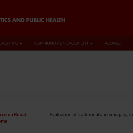
EACHING
COMMUNITY ENGAGEMENT
PEOPLE
rce on Renal
Evaluation of traditional and emerging 
oma