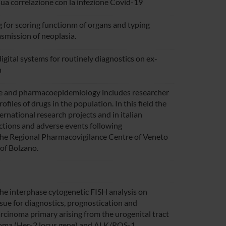
sua correlazione con la infezione Covid-19
or scoring functionm of organs and typing
smission of neoplasia.
gital systems for routinely diagnostics on ex-
n
e and pharmacoepidemiology includes researcher
ofiles of drugs in the population. In this field the
ernational research projects and in italian
ctions and adverse events following
the Regional Pharmacovigilance Centre of Veneto
of Bolzano.
the interphase cytogenetic FISH analysis on
sue for diagnostics, prognostication and
arcinoma primary arising from the urogenital tract
rcinoma (Her-2 locus gene) and ALK/ROS-1