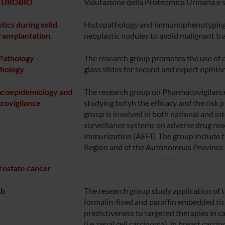
 UROBIO
Valutazione della Proteomica Urinaria e 
tics during solid
Histopathology and immunophenotyping f
ransplantation.
neoplastic nodules to avoid malignant tra
 Pathology -
The research group promotes the use of di
thology
glass slides for second and expert opinio
coepidemiology and
The research group on Pharmacovigilanc
covigilance
studying botyh the efficacy and the risk pr
group is involved in both national and int
surveillance systems on adverse drug rea
immunization (AEFI). The group include 
Region and of the Autonomous Province 
ostate cancer
ab
The research group study application of 
formalin-fixed and paraffin embedded tis
predictiveness to targeted therapies in c
(i.e. renal cell carcinoma), in breast ca