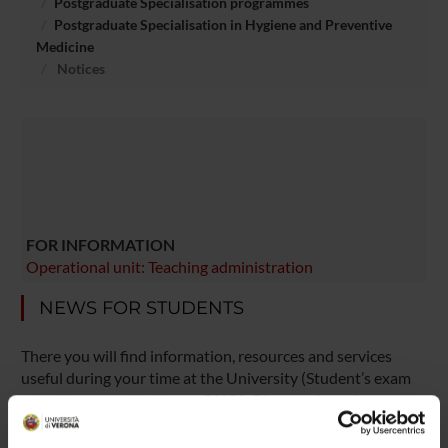
Postgraduate Specialisation programmes
Postgraduate Specialisation in Hygiene and Preventive
Medicine
Notices
FOR INFORMATION
Operational unit: Teaching administration
NEWS FOR STUDENTS
There you will find information, resources and services
useful during your time at the University (Student’s exam
record, your study plan on ESSE3, Distance Learning
courses, university email account, office forms,
administrative procedures, etc.). You can log into MyUnivr