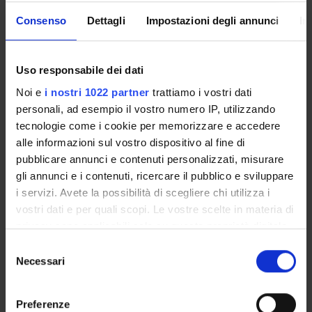
with your GIA login details: only in this way will you be able
Consenso
Dettagli
Impostazioni degli annunci
In
to receive notification of all the notices from your teachers
and your secretariat via email and also via the Univr app.
Uso responsabile dei dati
MYUNIVR
Noi e
i nostri 1022 partner
trattiamo i vostri dati
personali, ad esempio il vostro numero IP, utilizzando
tecnologie come i cookie per memorizzare e accedere
Overview
alle informazioni sul vostro dispositivo al fine di
pubblicare annunci e contenuti personalizzati, misurare
Enrolment Procedures and Admission Requirements
gli annunci e i contenuti, ricercare il pubblico e sviluppare
Degree Programme
i servizi. Avete la possibilità di scegliere chi utilizza i
Courses
vostri dati e per quali scopi. Le vostre scelte in materia di
Notices
privacy sono applicabili solo su questa proprietà digitale
Governing bodies
in cui avete effettuato le vostre scelte. È possibile
Selezione
Rete formativa
modificare o revocare il proprio consenso in qualsiasi
Necessari
del
momento dalla Dichiarazione sui cookie o facendo clic
consenso
sull'icona di attivazione della privacy.
STUDYING
Preferenze