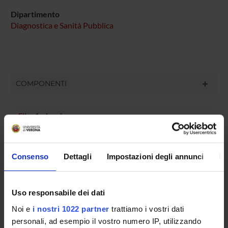
Dipartimento
Diagnostica e Sanità Pubblica
COMPONENTI
Elisa Ambrosi
Federica Canzan
Maria Grazia Cengia
Consenso
Dettagli
Impostazioni degli annunci
In
Paola Chinchiolo
Cristina Anna Ferrari
Uso responsabile dei dati
Chiara Leardini
Noi e
i nostri 1022 partner
trattiamo i vostri dati
Pietro Minuz
personali, ad esempio il vostro numero IP, utilizzando