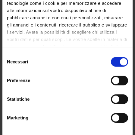
Stefano Tardivo
tecnologie come i cookie per memorizzare e accedere
alle informazioni sul vostro dispositivo al fine di
Mauro Zamboni
pubblicare annunci e contenuti personalizzati, misurare
Nicola Zanetti
gli annunci e i contenuti, ricercare il pubblico e sviluppare
i servizi. Avete la possibilità di scegliere chi utilizza i
vostri dati e per quali scopi. Le vostre scelte in materia di
SEDUTE E VERBALI
privacy sono applicabili solo su questa proprietà digitale
in cui avete effettuato le vostre scelte. È possibile
Selezione
modificare o revocare il proprio consenso in qualsiasi
Necessari
del
momento dalla Dichiarazione sui cookie o facendo clic
consenso
sull'icona di attivazione della privacy.
ORGANIZZAZIONE
Preferenze
GOVERNANCE
Con il tuo consenso, vorremmo anche:
raccogliere informazioni sulla tua posizione
Statistiche
COMMISSIONI
geografica, con un'approssimazione di qualche
metro,
UFFICI E STRUTTURE DI SERVIZIO
Marketing
Identificare il tuo dispositivo, scansionandolo
attivamente alla ricerca di caratteristiche specifiche
SERVIZI DI SEGRETERIA STUDENTI
(impronte digitali).