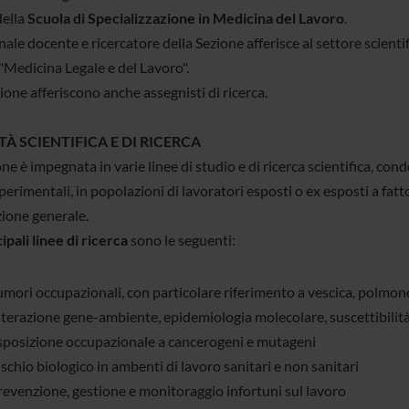
della
Scuola di Specializzazione in Medicina del Lavoro
.
nale docente e ricercatore della Sezione afferisce al settore scien
Medicina Legale e del Lavoro".
ione afferiscono anche assegnisti di ricerca.
TÀ SCIENTIFICA E DI RICERCA
ne è impegnata in varie linee di studio e di ricerca scientifica, co
erimentali, in popolazioni di lavoratori esposti o ex esposti a fattor
ione generale.
ipali linee di ricerca
sono le seguenti:
mori occupazionali, con particolare riferimento a vescica, polmone
nterazione gene-ambiente, epidemiologia molecolare, suscettibilità
sposizione occupazionale a cancerogeni e mutageni
schio biologico in ambenti di lavoro sanitari e non sanitari
revenzione, gestione e monitoraggio infortuni sul lavoro