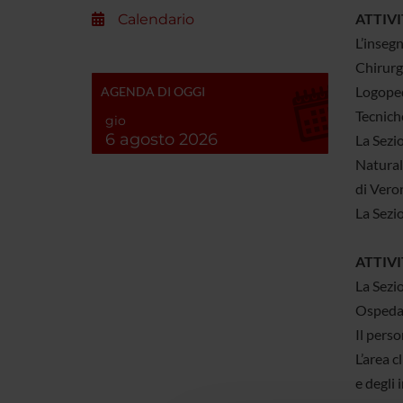
ATTIVI
Calendario
L’insegn
Chirurgi
Logoped
AGENDA DI OGGI
Tecniche
gio
6 agosto 2026
La Sezi
Naturali
di Vero
La Sezio
ATTIVI
La Sezio
Ospedal
Il perso
L’area c
e degli 