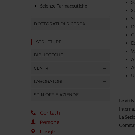
S
Scienze Farmaceutiche
St
So
DOTTORATI DI RICERCA
Di
G
STRUTTURE
E
Va
BIBLIOTECHE
A
A
CENTRI
Ut
LABORATORI
SPIN OFF E AZIENDE
Le attiv
internaz
Contatti
La Sezio
Persone
Comitati
Luoghi