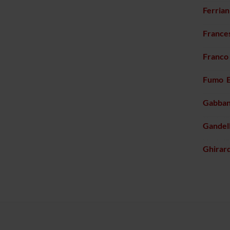
Ferrian
France
Franco
Fumo E
Gabban
Gandell
Ghirard