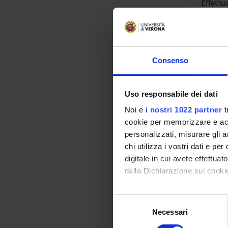
Effettua
L’unità c
sv
al
Consenso
e
a
Uso responsabile dei dati
co
Noi e
i nostri 1022 partner
t
pa
cookie per memorizzare e acce
e
personalizzati, misurare gli an
a
chi utilizza i vostri dati e pe
in
digitale in cui avete effettua
dalla Dichiarazione sui cookie
L’Unità 
Con il tuo consenso, vorrem
esterni,
Selezione
raccogliere informazi
indagini
Necessari
del
Identificare il tuo di
consenso
cancero