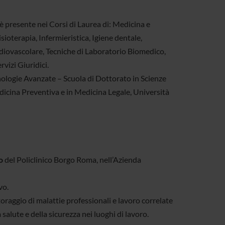
 è presente nei Corsi di Laurea di: Medicina e
sioterapia, Infermieristica, Igiene dentale,
diovascolare, Tecniche di Laboratorio Biomedico,
vizi Giuridici.
nologie Avanzate – Scuola di Dottorato in Scienze
edicina Preventiva e in Medicina Legale, Università
o
del Policlinico Borgo Roma, nell’Azienda
vo.
oraggio di malattie professionali e lavoro correlate
 salute e della sicurezza nei luoghi di lavoro.