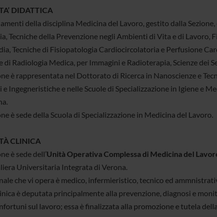
TA’ DIDATTICA
amenti della disciplina Medicina del Lavoro, gestito dalla Sezione,
a, Tecniche della Prevenzione negli Ambienti di Vita e di Lavoro, Fi
ia, Tecniche di Fisiopatologia Cardiocircolatoria e Perfusione Car
 di Radiologia Medica, per Immagini e Radioterapia, Scienze dei Ser
one è rappresentata nel Dottorato di Ricerca in Nanoscienze e Tec
 e Ingegneristiche e nelle Scuole di Specializzazione in Igiene e M
na.
ne è sede della Scuola di Specializzazione in Medicina del Lavoro.
TÀ CLINICA
ne è sede dell’
Unità Operativa Complessa di Medicina del Lavor
iera Universitaria Integrata di Verona.
nale che vi opera è medico, infermieristico, tecnico ed ammnistrati
linica è deputata principalmente alla prevenzione, diagnosi e monit
infortuni sul lavoro; essa è finalizzata alla promozione e tutela della