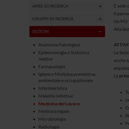
È sede 
AREE DI RICERCA
Il perso
GRUPPI DI RICERCA
06/M2 "
Alla Sez
SEZIONI
Anatomia Patologica
ATTIVI
Epidemiologia e Statistica
La Sezio
medica
anche sp
Farmacologia
popolaz
Igiene e Medicina preventiva,
Le
princ
ambientale e occupazionale
Infermieristica
Tu
Malattie Infettive
I
Medicina del Lavoro
E
Medicina legale
Ri
Microbiologia
P
Radiologia