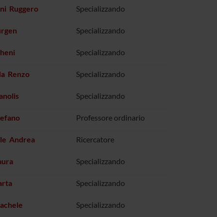
ni Ruggero
Specializzando
urgen
Specializzando
heni
Specializzando
a Renzo
Specializzando
anolis
Specializzando
tefano
Professore ordinario
lle Andrea
Ricercatore
aura
Specializzando
arta
Specializzando
Rachele
Specializzando