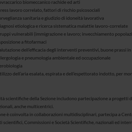
ovraccarico biomeccanico rachide ed arti
ress lavoro correlato, fattori di rischio psicosociali
rveglianza sanitaria e giudizio di idoneità lavorativa
agnosi etiologica e ricerca sistematica malattie lavoro-correlate
ruppi vulnerabili (immigrazione e lavoro; invecchiamento popolazi
sposizione a fitofarmaci
lutazione dell’efficacia degli interventi preventivi, buone prassi 
llergologia e pneumologia ambientale ed occupazionale
erobiologia
ilizzo dell’aria esalata, espirata e dell’espettorato indotto, per mo
ità scientifiche della Sezione includono partecipazione a progetti di 
ionali, anche multicentrici.
ne è coinvolta in collaborazioni multidisciplinari, partecipa a Cent
 scientifici, Commissioni e Società Scientifiche, nazionali ed inter