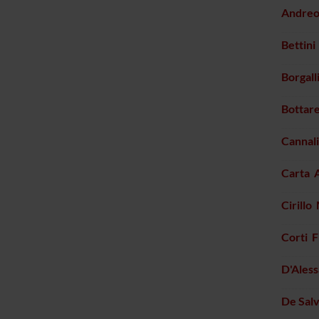
Andreo
Bettini
Borgall
Bottare
Cannal
Carta 
Cirillo
Corti 
D'Ales
De Sal