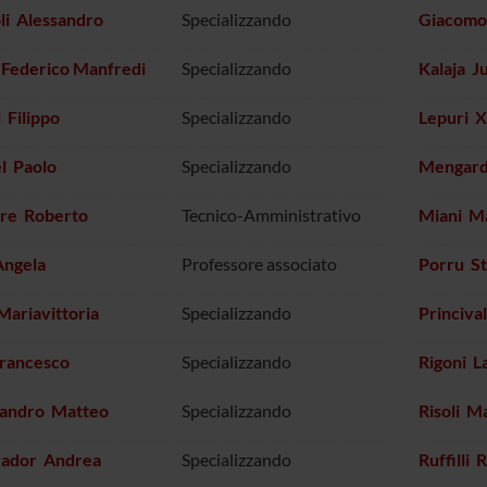
li Alessandro
Specializzando
Giacomo
 Federico Manfredi
Specializzando
Kalaja J
i Filippo
Specializzando
Lepuri X
l Paolo
Specializzando
Mengard
ire Roberto
Tecnico-Amministrativo
Miani M
Angela
Professore associato
Porru S
 Mariavittoria
Specializzando
Princiva
Francesco
Specializzando
Rigoni L
sandro Matteo
Specializzando
Risoli M
vador Andrea
Specializzando
Ruffilli 