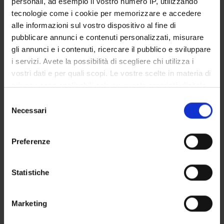
personali, ad esempio il vostro numero IP, utilizzando
COLLABORATORI ESTERNI
tecnologie come i cookie per memorizzare e accedere
Venerino Poletti
alle informazioni sul vostro dispositivo al fine di
Azienda Ospedaliera di Forlì
pubblicare annunci e contenuti personalizzati, misurare
gli annunci e i contenuti, ricercare il pubblico e sviluppare
i servizi. Avete la possibilità di scegliere chi utilizza i
vostri dati e per quali scopi. Le vostre scelte in materia di
SECTIONS
privacy sono applicabili solo su questa proprietà digitale
Pathological Anatomy Section
in cui avete effettuato le vostre scelte. È possibile
Selezione
modificare o revocare il proprio consenso in qualsiasi
Necessari
del
momento dalla Dichiarazione sui cookie o facendo clic
consenso
sull'icona di attivazione della privacy.
Preferenze
ACTIVITIES
Con il tuo consenso, vorremmo anche:
raccogliere informazioni sulla tua posizione
Statistiche
RESEARCH AREAS
geografica, con un'approssimazione di qualche
metro,
RESEARCH GROUPS
Marketing
Identificare il tuo dispositivo, scansionandolo
SECTIONS
attivamente alla ricerca di caratteristiche specifiche