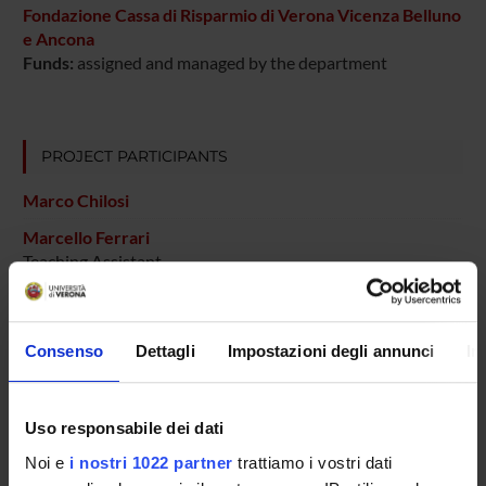
Fondazione Cassa di Risparmio di Verona Vicenza Belluno
e Ancona
Funds:
assigned and managed by the department
PROJECT PARTICIPANTS
Marco Chilosi
Marcello Ferrari
Teaching Assistant
Maurizio Lestani
Serena Pedron
Consenso
Dettagli
Impostazioni degli annunci
In
Technical-administrative staff
Alberto Zamo'
Uso responsabile dei dati
Noi e
i nostri 1022 partner
trattiamo i vostri dati