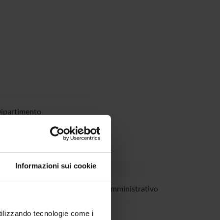
Dipartimento
Informazioni sui cookie
Pedron
Tecnico-Amministrativo
Zamo'
utilizzando tecnologie come i