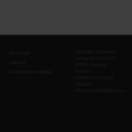
Piazzale Ludovico
Dottorati
Antonio Scuro 10
Master
37134 Verona
Partita
Contatti e mappa
IVA01541040232
Codice
Fiscale93009870234