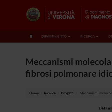
DIPARTIMENTO
RICERCA
D
Meccanismi molecolari 
fibrosi polmonare idi
Home
Ricerca
Progetti
Meccanismi molecolari
Data in