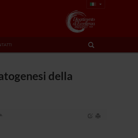
TATTI
patogenesi della
a.