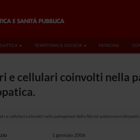
IDATTICA
TERRITORIO E SOCIETÀ
PERSONE
CON
e cellulari coinvolti nella 
opatica.
 e cellulari coinvolti nella patogenesi della fibrosi polmonare idiopatic
izio
1 gennaio 2006