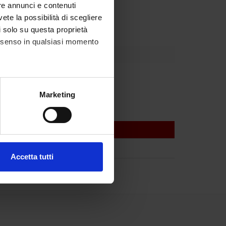
re annunci e contenuti
vete la possibilità di scegliere
li solo su questa proprietà
consenso in qualsiasi momento
alche metro,
Marketing
e specifiche (impronte
ezione dettagli
. Puoi
Accetta tutti
l media e per analizzare il
ostri partner che si occupano
azioni che hai fornito loro o