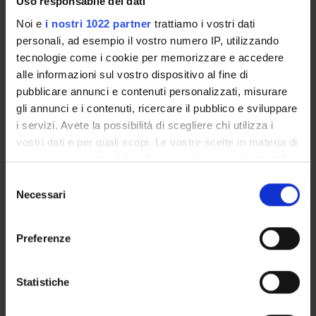
Uso responsabile dei dati
Commissione Europea
Finanziamento:
assegnato e gestito da un ente esterno
Noi e
i nostri 1022 partner
trattiamo i vostri dati
all'ateneo
personali, ad esempio il vostro numero IP, utilizzando
Programma:
EUROPA - Progetti Europei
tecnologie come i cookie per memorizzare e accedere
alle informazioni sul vostro dispositivo al fine di
pubblicare annunci e contenuti personalizzati, misurare
gli annunci e i contenuti, ricercare il pubblico e sviluppare
PARTECIPANTI AL PROGETTO
i servizi. Avete la possibilità di scegliere chi utilizza i
vostri dati e per quali scopi. Le vostre scelte in materia di
Fabiana Arieti
Contrattista di ricerca
privacy sono applicabili solo su questa proprietà digitale
in cui avete effettuato le vostre scelte. È possibile
Selezione
Monica Compri
modificare o revocare il proprio consenso in qualsiasi
Necessari
del
Liliana Galia
momento dalla Dichiarazione sui cookie o facendo clic
consenso
sull'icona di attivazione della privacy.
Fulvia Mazzaferri
Preferenze
Collaboratore alla ricerca - Tecnico di Laboratorio
Con il tuo consenso, vorremmo anche:
Maria Diletta Pezzani
raccogliere informazioni sulla tua posizione
Statistiche
geografica, con un'approssimazione di qualche
Evelina Tacconelli
metro,
Professore ordinario