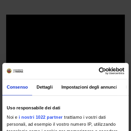
Consenso
Dettagli
Impostazioni degli annunci
In
IL DIPARTIMENTO IN BREVE
Uso responsabile dei dati
Sede
Noi e
i nostri 1022 partner
trattiamo i vostri dati
Piazzale Ludovico Antonio Scuro 10 - 37134 Verona ;
personali, ad esempio il vostro numero IP, utilizzando
Strada le Grazie, 8, 37134 Verona VR