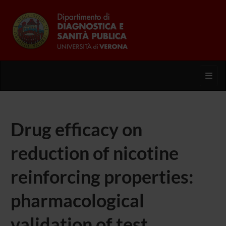
Toggl
Drug efficacy on
reduction of nicotine
reinforcing properties:
pharmacological
validation of test