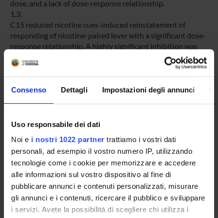
dose, and a lack of dose-response relationship.
1.3.
C15 reduced nicotine cues-induced reinstatement of
responding of nicotine-paired lever with a significant dose-
response relationship. A highly significant inhibition was
observed at the doses of 10 and 30 mg/kg s.c., without any
side-effects or lack of lever discrimination.
1.4.
These findings suggest a specific potential effect of C15 in
Consenso
Dettagli
Impostazioni degli annunci
In
the prevention of smoking relapse induced by
environmental nicotine-associated stimuli, plus a possible
smoking reduction effect.
Uso responsabile dei dati
Noi e
i nostri 1022 partner
trattiamo i vostri dati
personali, ad esempio il vostro numero IP, utilizzando
ENTI FINANZIATORI:
tecnologie come i cookie per memorizzare e accedere
Finanziamento:
assegnato e gestito dal Dipartimento
alle informazioni sul vostro dispositivo al fine di
pubblicare annunci e contenuti personalizzati, misurare
Finanziamento:
assegnato e gestito dal Dipartimento
gli annunci e i contenuti, ricercare il pubblico e sviluppare
i servizi. Avete la possibilità di scegliere chi utilizza i