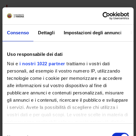
COLLABORATORI ESTERNI
Hermundur Sigmundsson
Norwegian University of Science and Technology
Consenso
Dettagli
Impostazioni degli annunci
In
TRONDHEIM-NORWAY Department of Psychology
Luca Bonatti
Universitat Pompeu Fabra Barcelona Spain
Uso responsabile dei dati
Noi e
i nostri 1022 partner
trattiamo i vostri dati
Giorgio Buzzavo
personali, ad esempio il vostro numero IP, utilizzando
Associazione "Laboratorio 0246"
tecnologie come i cookie per memorizzare e accedere
alle informazioni sul vostro dispositivo al fine di
pubblicare annunci e contenuti personalizzati, misurare
RESEARCH AREAS INVOLVED IN THE PROJECT
gli annunci e i contenuti, ricercare il pubblico e sviluppare
Pharmacology & Pharmacy (DDSP)
i servizi. Avete la possibilità di scegliere chi utilizza i
vostri dati e per quali scopi. Le vostre scelte in materia di
Pharmacology & Pharmacy (DNBM)
privacy sono applicabili solo su questa proprietà digitale
in cui avete effettuato le vostre scelte. È possibile
Psychology (DDSP)
Selezione