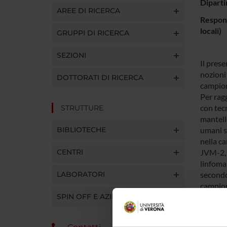
Diparti
AREE DI RICERCA
Respons
locali)
GRUPPI DI RICERCA
SEZIONI
Il prese
nozioni 
DOTTORATI DI RICERCA
campioni
Per ragg
con tecn
STRUTTURE
mantello
BIBLIOTECHE
umani si
nella c
CENTRI
JVM-2, 
linfoma 
LABORATORI
secondo 
campion
SPIN OFF E AZIENDE
tecnolog
a bassa 