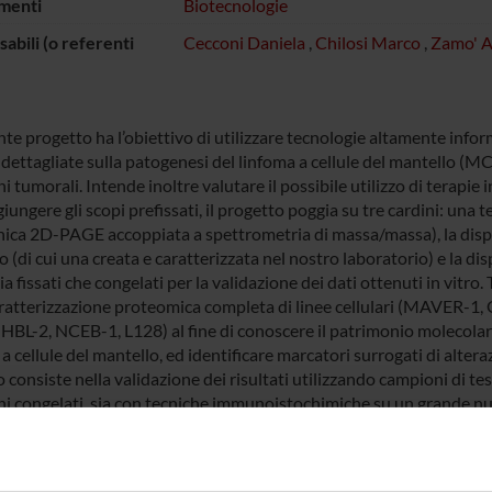
menti
Biotecnologie
abili (o referenti
Cecconi Daniela
,
Chilosi Marco
,
Zamo' A
nte progetto ha l’obiettivo di utilizzare tecnologie altamente info
dettagliate sulla patogenesi del linfoma a cellule del mantello (MCL
 tumorali. Intende inoltre valutare il possibile utilizzo di terapie i
iungere gli scopi prefissati, il progetto poggia su tre cardini: una
ica 2D-PAGE accoppiata a spettrometria di massa/massa), la disponib
 (di cui una creata e caratterizzata nel nostro laboratorio) e la di
a fissati che congelati per la validazione dei dati ottenuti in vitro. 
aratterizzazione proteomica completa di linee cellulari (MAVER-1
HBL-2, NCEB-1, L128) al fine di conoscere il patrimonio molecolar
a cellule del mantello, ed identificare marcatori surrogati di altera
consiste nella validazione dei risultati utilizzando campioni di te
i congelati, sia con tecniche immunoistochimiche su un grande nume
ia delle micromatrici tissutali); il terzo consiste nel valutare la sen
tossicità, come il resveratrolo e la tricostatina A.