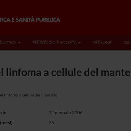
IDATTICA
TERRITORIO E SOCIETÀ
PERSONE
CON
 linfoma a cellule del mante
l linfoma a cellule del mantello
izio
31 gennaio 2006
(mesi)
36