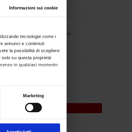
Informazioni sui cookie
Dipartimento
'Ateneo per la Ricerca Scientifica
utilizzando tecnologie come i
re annunci e contenuti
vete la possibilità di scegliere
li solo su questa proprietà
consenso in qualsiasi momento
Zamo'
alche metro,
Marketing
e specifiche (impronte
ezione dettagli
. Puoi
Accetta tutti