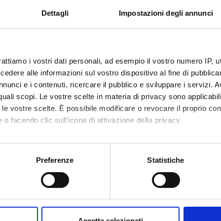
Dettagli
Impostazioni degli annunci
 FINANZIATORI:
Finanziamento:
assegnato e gestito dal 
Programma:
RICATENEO - Finanziamenti d
rattiamo i vostri dati personali, ad esempio il vostro numero IP, 
dere alle informazioni sul vostro dispositivo al fine di pubblica
nunci e i contenuti, ricercare il pubblico e sviluppare i servizi. A
r quali scopi. Le vostre scelte in materia di privacy sono applicabi
ECIPANTI AL PROGETTO
to le vostre scelte. È possibile modificare o revocare il proprio 
 o facendo clic sull'icona di attivazione della privacy.
a Cecconi
Professore associato
Alberto 
hilosi
mo anche:
oni sulla tua posizione geografica, con un'approssimazione di qu
Preferenze
Statistiche
spositivo, scansionandolo attivamente alla ricerca di caratteristich
DI RICERCA COINVOLTE DAL PROGETTO
aborati i tuoi dati personali e imposta le tue preferenze nella
s
ical (DBT)
consenso in qualsiasi momento dalla Dichiarazione sui cookie.
tical (DNBM)
Accetta selezionati