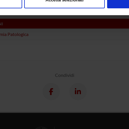
nalizzare contenuti ed annunci, per fornire funzionalità dei socia
inoltre informazioni sul modo in cui utilizzi il nostro sito con i n
icità e social media, i quali potrebbero combinarle con altre inform
NI
lizzo dei loro servizi.
ia Patologica
Condividi