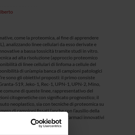
lberto
rmative, come la proteomica, al fine di apprendere
), analizzando linee cellulari da esso derivate e
nnovative a bassa tossicità tramite studi in vitro.
 tecnica ad alta risoluzione (approccio proteomico
ilità di linee cellulari di linfoma a cellule del
sponibilità di un’ampia banca di campioni patologici
Tre sono gli obiettivi proposti: il primo consiste
, Granta-519, Jeko-1, Rec-1, UPN-1, UPN-2, Mino,
e comune di queste linee, rappresentativo del
zioni citogenetiche con significato prognostico; il
ssuto neoplastico, sia con tecniche di proteomica su
ro di campioni fissati (anche con l’ausilio della
sibilità di queste linee cellulare a farmaci innovativi