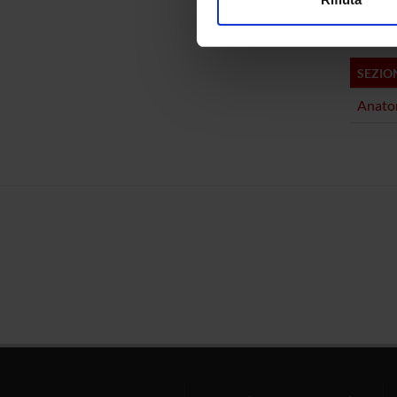
Utilizziamo i cookie per perso
nostro traffico. Condividiamo 
di analisi dei dati web, pubbl
SEZIO
che hanno raccolto dal tuo uti
Anatom