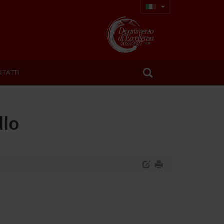
TATTI
llo