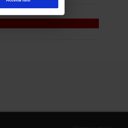
l media e per analizzare il
ostri partner che si occupano
azioni che hai fornito loro o