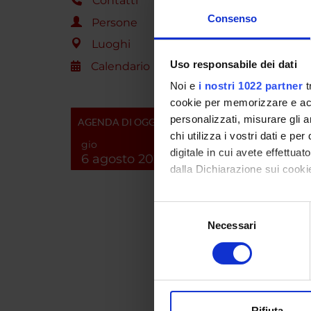
Contatti
Consenso
Persone
ENTI
Luoghi
Ateneo
Uso responsabile dei dati
Calendario
Noi e
i nostri 1022 partner
t
cookie per memorizzare e acce
personalizzati, misurare gli an
AGENDA DI OGGI
chi utilizza i vostri dati e pe
PART
gio
digitale in cui avete effettua
6 agosto 2026
dalla Dichiarazione sui cookie
Daniel
Marco C
Con il tuo consenso, vorrem
Selezione
raccogliere informazi
Necessari
del
Identificare il tuo di
consenso
AREE 
digitali).
Approfondisci come vengono el
Analyt
modificare o ritirare il tuo 
Analy
Rifiuta