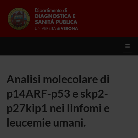
Toggl
Analisi molecolare di
p14ARF-p53 e skp2-
p27kip1 nei linfomi e
leucemie umani.