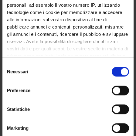
Azienda Ospedaliera di Verona
personali, ad esempio il vostro numero IP, utilizzando
tecnologie come i cookie per memorizzare e accedere
Licia Montagna
alle informazioni sul vostro dispositivo al fine di
Azienda Ospedaliera di Verona
pubblicare annunci e contenuti personalizzati, misurare
gli annunci e i contenuti, ricercare il pubblico e sviluppare
i servizi. Avete la possibilità di scegliere chi utilizza i
vostri dati e per quali scopi. Le vostre scelte in materia di
SEZIONI
privacy sono applicabili solo su questa proprietà digitale
Anatomia Patologica
in cui avete effettuato le vostre scelte. È possibile
Selezione
modificare o revocare il proprio consenso in qualsiasi
Necessari
del
momento dalla Dichiarazione sui cookie o facendo clic
consenso
sull'icona di attivazione della privacy.
Preferenze
ATTIVITÀ
Con il tuo consenso, vorremmo anche:
AREE DI RICERCA
raccogliere informazioni sulla tua posizione
Statistiche
geografica, con un'approssimazione di qualche
GRUPPI DI RICERCA
metro,
Marketing
Identificare il tuo dispositivo, scansionandolo
SEZIONI