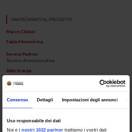
PARTECIPANTI AL PROGETTO
Marco Chilosi
Fabio Menestrina
Serena Pedron
Tecnico-Amministrativo
Aldo Scarpa
Professore ordinario
Consenso
Dettagli
Impostazioni degli annunci
In
COLLABORATORI ESTERNI
Maurizio Lestani
Azienda Ospedaliera di Verona Dirigente Medico I livello
Uso responsabile dei dati
Noi e
i nostri 1022 partner
trattiamo i vostri dati
Paola Piccoli