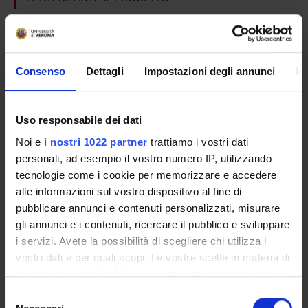
Aldo Scarpa
Professore ordinario
Consenso
Dettagli
Impostazioni degli annunci
In
SEZIONI
Uso responsabile dei dati
Anatomia Patologica
Noi e
i nostri 1022 partner
trattiamo i vostri dati
personali, ad esempio il vostro numero IP, utilizzando
tecnologie come i cookie per memorizzare e accedere
alle informazioni sul vostro dispositivo al fine di
ATTIVITÀ
pubblicare annunci e contenuti personalizzati, misurare
gli annunci e i contenuti, ricercare il pubblico e sviluppare
AREE DI RICERCA
i servizi. Avete la possibilità di scegliere chi utilizza i
vostri dati e per quali scopi. Le vostre scelte in materia di
GRUPPI DI RICERCA
privacy sono applicabili solo su questa proprietà digitale
in cui avete effettuato le vostre scelte. È possibile
SEZIONI
Selezione
modificare o revocare il proprio consenso in qualsiasi