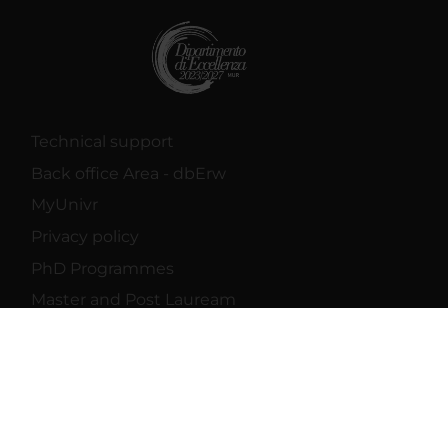
Technical support
Back office Area - dbErw
MyUnivr
Privacy policy
PhD Programmes
Master and Post Lauream
Contact information