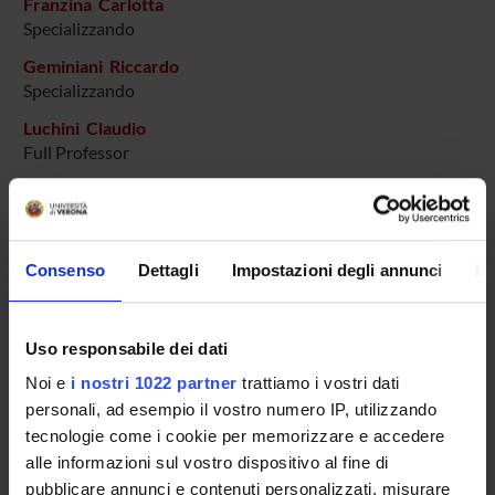
Franzina Carlotta
Specializzando
Geminiani Riccardo
Specializzando
Luchini Claudio
Full Professor
Martignoni Guido
Full Professor
Mattiolo Paola
Consenso
Dettagli
Impostazioni degli annunci
In
Temporary Assistant Professor
Montresor Marina
Technical-administrative staff
Uso responsabile dei dati
Mulone Davide
Noi e
i nostri 1022 partner
trattiamo i vostri dati
Specializzando
personali, ad esempio il vostro numero IP, utilizzando
tecnologie come i cookie per memorizzare e accedere
Nottegar Alessia
alle informazioni sul vostro dispositivo al fine di
Associate Professor
pubblicare annunci e contenuti personalizzati, misurare