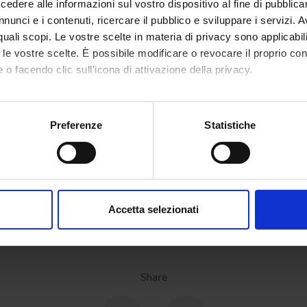
dere alle informazioni sul vostro dispositivo al fine di pubblica
nunci e i contenuti, ricercare il pubblico e sviluppare i servizi. A
r quali scopi. Le vostre scelte in materia di privacy sono applicabi
ONS
to le vostre scelte. È possibile modificare o revocare il proprio 
n of Legal and Occupational Medicine
 o facendo clic sull'icona di attivazione della privacy.
mo anche:
oni sulla tua posizione geografica, con un'approssimazione di qu
Preferenze
Statistiche
spositivo, scansionandolo attivamente alla ricerca di caratteristich
aborati i tuoi dati personali e imposta le tue preferenze nella
s
consenso in qualsiasi momento dalla Dichiarazione sui cookie.
Accetta selezionati
nalizzare contenuti ed annunci, per fornire funzionalità dei socia
inoltre informazioni sul modo in cui utilizzi il nostro sito con i n
icità e social media, i quali potrebbero combinarle con altre inform
lizzo dei loro servizi.
Share