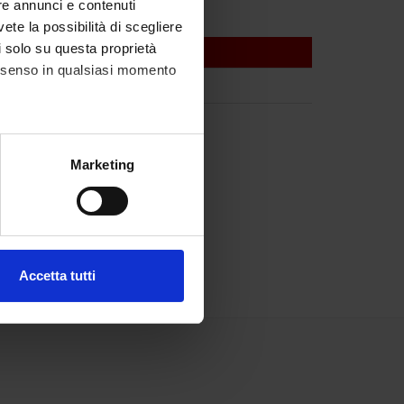
re annunci e contenuti
vete la possibilità di scegliere
li solo su questa proprietà
consenso in qualsiasi momento
alche metro,
Marketing
e specifiche (impronte
ezione dettagli
. Puoi
Accetta tutti
l media e per analizzare il
ostri partner che si occupano
azioni che hai fornito loro o