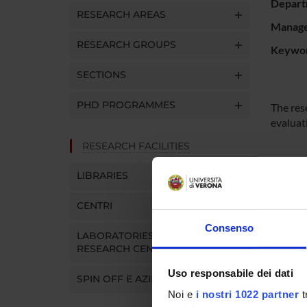
Depart
RESEARCH AREAS
Manager
RESEARCH GROUPS
Keywo
SECTIONS
PHD PROGRAMMES
The rese
evaluat
RESEARCH FACILITIES
SPO
LIBRARIES
CENTRI
Consenso
LABORATORIES AND
RESEARCH CENTRES
PROJ
Uso responsabile dei dati
SPIN OFF E AZIENDE
Federic
Noi e
i nostri 1022 partner
t