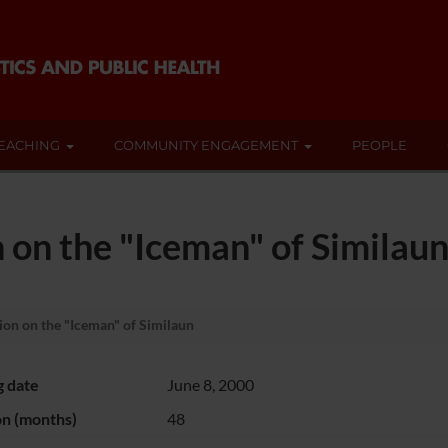
EACHING
COMMUNITY ENGAGEMENT
PEOPLE
n on the "Iceman" of Similau
ion on the "Iceman" of Similaun
g date
June 8, 2000
on (months)
48