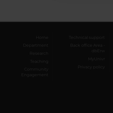
Home
Technical support
Department
Back office Area -
dbErw
Research
MyUnivr
Teaching
Privacy policy
Community
Engagement