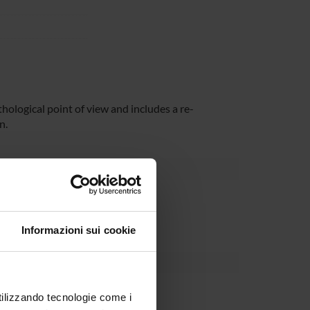
thological point of view and includes a re-
n.
Informazioni sui cookie
agliaro
utilizzando tecnologie come i