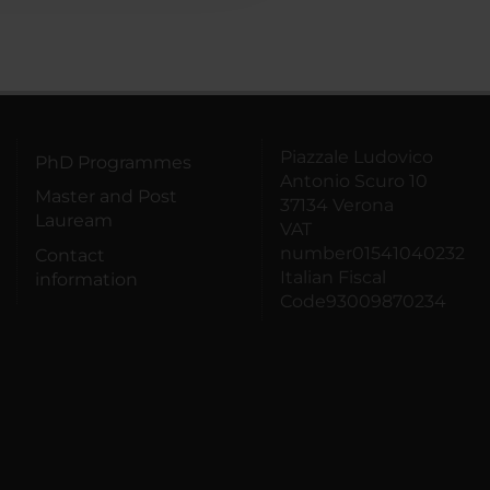
Piazzale Ludovico
PhD Programmes
Antonio Scuro 10
Master and Post
37134 Verona
Lauream
VAT
number01541040232
Contact
Italian Fiscal
information
Code93009870234