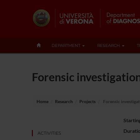
DEPARTMENT
RESEARCH
T
Forensic investigatio
Home
Research
Projects
Forensic investigat
Startin
Durati
ACTIVITIES