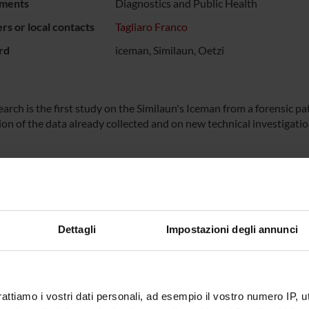
ments
Diagnostics and Public Health
s or local contacts
Tagliaro Franco
rd
iceman, Similaun, Oetzi
arch is the first study on the Similaun's Iceman from a forensic pa
ion of the data already collected and on new technical investigatio
NSORS:
Funds:
requested
Dettagli
Impostazioni degli annunci
ECT PARTICIPANTS
a Bortolotti
Full Professor
Franco T
rattiamo i vostri dati personali, ad esempio il vostro numero IP, 