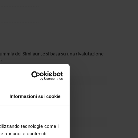
ummia del Similaun, e si basa su una rivalutazione
e.
Informazioni sui cookie
utilizzando tecnologie come i
re annunci e contenuti
agliaro