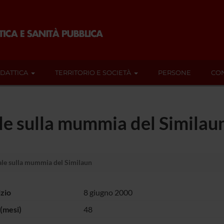
IDATTICA
TERRITORIO E SOCIETÀ
PERSONE
CON
le sulla mummia del Similau
le sulla mummia del Similaun
izio
8 giugno 2000
(mesi)
48