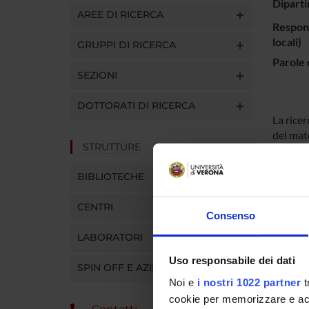
Diparti
AREE DI RICERCA
Respons
locali)
GRUPPI DI RICERCA
Parole 
SEZIONI
DOTTORATI DI RICERCA
La rice
del mate
STRUTTURE
BIBLIOTECHE
ENTI
CENTRI
Consenso
LABORATORI
Uso responsabile dei dati
SPIN OFF E AZIENDE
PART
Noi e
i nostri 1022 partner
t
cookie per memorizzare e acce
Federic