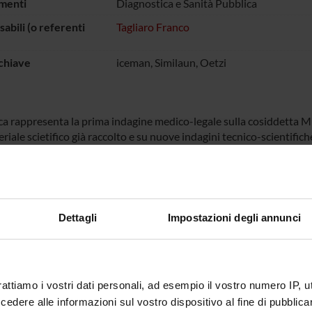
menti
Diagnostica e Sanità Pubblica
abili (o referenti
Tagliaro Franco
chiave
iceman, Similaun, Oetzi
rca rappresenta la prima indagine medico-legale sulla cosiddetta M
riale scietifico già raccolto e su nuove indagini tecnico-scientifich
 FINANZIATORI:
Finanziamento:
richiesto
Dettagli
Impostazioni degli annunci
ECIPANTI AL PROGETTO
rattiamo i vostri dati personali, ad esempio il vostro numero IP, 
dere alle informazioni sul vostro dispositivo al fine di pubblica
a Bortolotti
Professore ordinario
Franco T