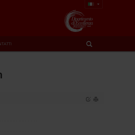
TATTI
n