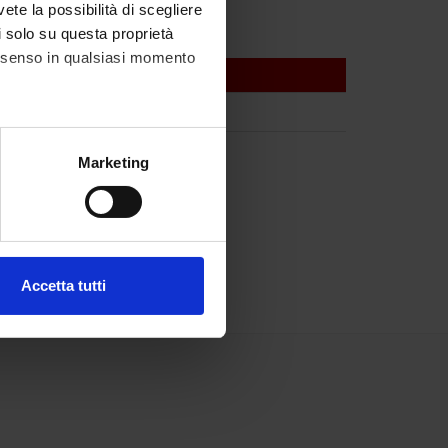
vete la possibilità di scegliere
li solo su questa proprietà
consenso in qualsiasi momento
alche metro,
Marketing
e specifiche (impronte
ezione dettagli
. Puoi
Accetta tutti
l media e per analizzare il
ostri partner che si occupano
azioni che hai fornito loro o