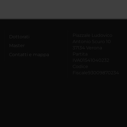
Piazzale Ludovico
Dottorati
Antonio Scuro 10
Master
37134 Verona
Partita
Contatti e mappa
IVA01541040232
Codice
Fiscale93009870234