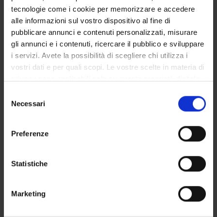
tecnologie come i cookie per memorizzare e accedere
Notices
alle informazioni sul vostro dispositivo al fine di
Governing bodies
pubblicare annunci e contenuti personalizzati, misurare
Rete formativa
gli annunci e i contenuti, ricercare il pubblico e sviluppare
i servizi. Avete la possibilità di scegliere chi utilizza i
vostri dati e per quali scopi. Le vostre scelte in materia di
STUDYING
privacy sono applicabili solo su questa proprietà digitale
COURSES
in cui avete effettuato le vostre scelte. È possibile
Selezione
modificare o revocare il proprio consenso in qualsiasi
Necessari
del
PHD PROGRAMMES AND POSTGRADUATE
momento dalla Dichiarazione sui cookie o facendo clic
consenso
TRAINING
sull'icona di attivazione della privacy.
Preferenze
Contacts
Con il tuo consenso, vorremmo anche:
People
raccogliere informazioni sulla tua posizione
Statistiche
geografica, con un'approssimazione di qualche
Places
metro,
Calendar
Marketing
Identificare il tuo dispositivo, scansionandolo
attivamente alla ricerca di caratteristiche specifiche