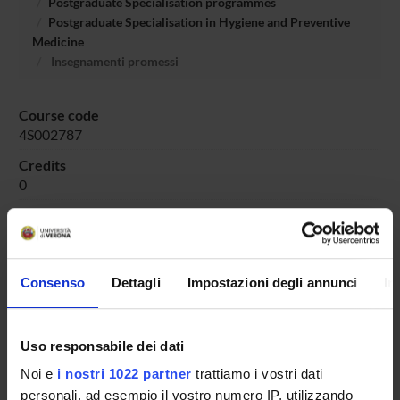
Postgraduate Specialisation programmes
Postgraduate Specialisation in Hygiene and Preventive
Medicine
Insegnamenti promessi
Course code
4S002787
Credits
0
Academic sector
- - -
Consenso
Dettagli
Impostazioni degli annunci
In
Overview
Uso responsabile dei dati
Enrolment Procedures and Admission Requirements
Noi e
i nostri 1022 partner
trattiamo i vostri dati
Degree Programme
personali, ad esempio il vostro numero IP, utilizzando
Courses