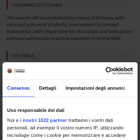
LEARNING OUTCOMES
The course will be conducted by means of lectures, with
constant pursue of students’ involvement in concept
elaboration, with ample time for discussion and interaction.
Lectures will include practical examples from the field.
SYLLABUS
Prevention, treatment and rehabilitation in psychiatry
Psychiatric legislation and organization of services
Classification of mental disorders: psychotic disorders,
Consenso
Dettagli
Impostazioni degli annunci
In
affective disorders, anxiety disorders
Antipsychotic medicines
Antidepressant medicines
Uso responsabile dei dati
Mood stabilisers
Noi e
i nostri 1022 partner
trattiamo i vostri dati
Anxiolytic medicines
personali, ad esempio il vostro numero IP, utilizzando
tecnologie come i cookie per memorizzare e accedere