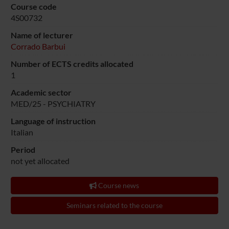
Course code
4S00732
Name of lecturer
Corrado Barbui
Number of ECTS credits allocated
1
Academic sector
MED/25 - PSYCHIATRY
Language of instruction
Italian
Period
not yet allocated
Course news
Seminars related to the course