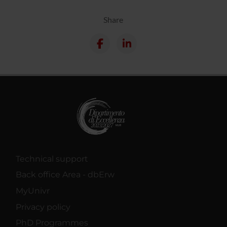
Share
Technical support
Back office Area - dbErw
MyUnivr
Privacy policy
PhD Programmes