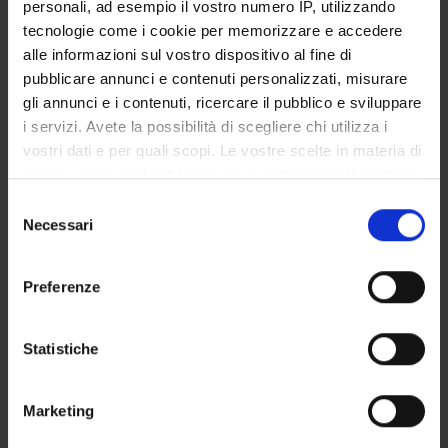
personali, ad esempio il vostro numero IP, utilizzando
tecnologie come i cookie per memorizzare e accedere
GOVERNANCE
alle informazioni sul vostro dispositivo al fine di
pubblicare annunci e contenuti personalizzati, misurare
COMMITTEES
gli annunci e i contenuti, ricercare il pubblico e sviluppare
DEPARTMENT ADMINISTRATION OFFICES
i servizi. Avete la possibilità di scegliere chi utilizza i
vostri dati e per quali scopi. Le vostre scelte in materia di
STUDENT ADMINISTRATION OFFICES
privacy sono applicabili solo su questa proprietà digitale
in cui avete effettuato le vostre scelte. È possibile
Selezione
DEPARTMENT FACILITIES
modificare o revocare il proprio consenso in qualsiasi
Necessari
del
momento dalla Dichiarazione sui cookie o facendo clic
consenso
LIBRARIES
sull'icona di attivazione della privacy.
Preferenze
CENTRI
Con il tuo consenso, vorremmo anche:
raccogliere informazioni sulla tua posizione
Statistiche
LABORATORIES AND RESEARCH CENTRES
geografica, con un'approssimazione di qualche
SPIN OFF E AZIENDE
metro,
Marketing
Identificare il tuo dispositivo, scansionandolo
attivamente alla ricerca di caratteristiche specifiche
Contacts