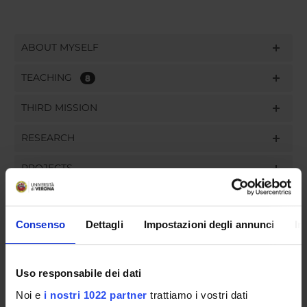
ABOUT MYSELF
TEACHING
8
THIRD MISSION
RESEARCH
PROJECTS
PUBLICATIONS
Consenso
Dettagli
Impostazioni degli annunci
In
ASSIGNMENTS
Uso responsabile dei dati
Noi e
i nostri 1022 partner
trattiamo i vostri dati
ORGANISATION