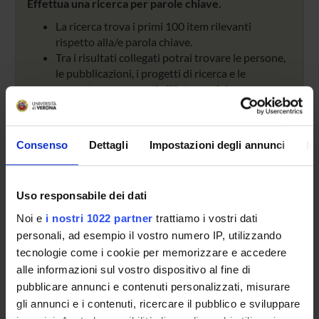
Effettua una ricerca per parole chiave.
La ricerca trova i primi 100 item rilevanti
rispetto alla/e parola chiave.
Tra i risultati collegati potrai trovare le persone,
le pubblicazioni, i progetti di ricerca e le
competenze presenti all'interno del
Dipartimento.
Consenso
Dettagli
Impostazioni degli annunci
In
Cerca in tutto l'Ateneo
Cerca nelle pagine del dipartimento di
Uso responsabile dei dati
Diagnostica e Sanità Pubblica
Noi e
i nostri 1022 partner
trattiamo i vostri dati
Cerca
Ripristina
personali, ad esempio il vostro numero IP, utilizzando
Help
tecnologie come i cookie per memorizzare e accedere
alle informazioni sul vostro dispositivo al fine di
pubblicare annunci e contenuti personalizzati, misurare
gli annunci e i contenuti, ricercare il pubblico e sviluppare