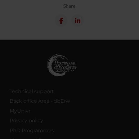
Share
Technical support
Back office Area - dbErw
MyUnivr
Privacy policy
PhD Programmes