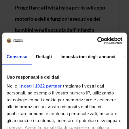
Progettare attività fisica per lo sviluppo
motorio e delle funzioni esecutive dei
bambini/e nella scuola dell'infanzia
Location: Verona
Consenso
Dettagli
Impostazioni degli annunci
In
COURSE NOT RUNNING
Modelli organizzativi per la pratica
Uso responsabile dei dati
infermieristica e ostetrica avanzata
Noi e
i nostri 1022 partner
trattiamo i vostri dati
personali, ad esempio il vostro numero IP, utilizzando
Location: Verona
tecnologie come i cookie per memorizzare e accedere
alle informazioni sul vostro dispositivo al fine di
COURSE NOT RUNNING
pubblicare annunci e contenuti personalizzati, misurare
gli annunci e i contenuti, ricercare il pubblico e sviluppare
ornamento professionale in Didattica delle
i servizi. Avete la possibilità di scegliere chi utilizza i