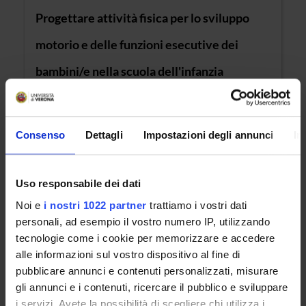
Progettare attività fisica per lo sviluppo
motorio e delle funzioni esecutive dei
bambini/e nella scuola dell'infanzia
Sede: Verona
Consenso
Dettagli
Impostazioni degli annunci
In
CORSO DISATTIVATO
Modelli organizzativi per la pratica
Uso responsabile dei dati
infermieristica e ostetrica avanzata
Noi e
i nostri 1022 partner
trattiamo i vostri dati
personali, ad esempio il vostro numero IP, utilizzando
Sede: Verona
tecnologie come i cookie per memorizzare e accedere
alle informazioni sul vostro dispositivo al fine di
CORSO DISATTIVATO
pubblicare annunci e contenuti personalizzati, misurare
gli annunci e i contenuti, ricercare il pubblico e sviluppare
ornamento professionale in Didattica delle
i servizi. Avete la possibilità di scegliere chi utilizza i