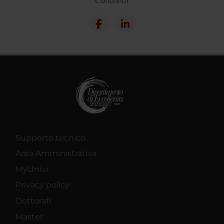
Supporto tecnico
Area Amministrativa
MyUnivr
Privacy policy
Dottorati
Master