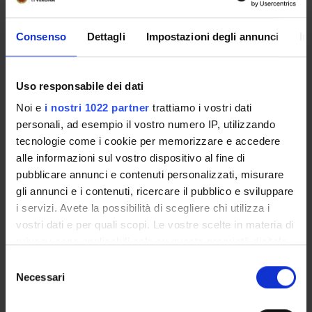
dismissione dal 01/08/2015))
Consenso
Dettagli
Impostazioni degli annunci
In
COMPETENZE
Uso responsabile dei dati
Noi e
i nostri 1022 partner
trattiamo i vostri dati
personali, ad esempio il vostro numero IP, utilizzando
ATTIVITÀ
tecnologie come i cookie per memorizzare e accedere
alle informazioni sul vostro dispositivo al fine di
AREE DI RICERCA
pubblicare annunci e contenuti personalizzati, misurare
gli annunci e i contenuti, ricercare il pubblico e sviluppare
GRUPPI DI RICERCA
i servizi. Avete la possibilità di scegliere chi utilizza i
vostri dati e per quali scopi. Le vostre scelte in materia di
Carcinoma del rene
privacy sono applicabili solo su questa proprietà digitale
COVID UROBIO
in cui avete effettuato le vostre scelte. È possibile
Selezione
Diagnostica istopatologica nel trapianto d'organo
modificare o revocare il proprio consenso in qualsiasi
Necessari
del
Digital Pathology & Telepathology Team
momento dalla Dichiarazione sui cookie o facendo clic
consenso
Farmacoepidemiologia e farmacovigilanza
sull'icona di attivazione della privacy.