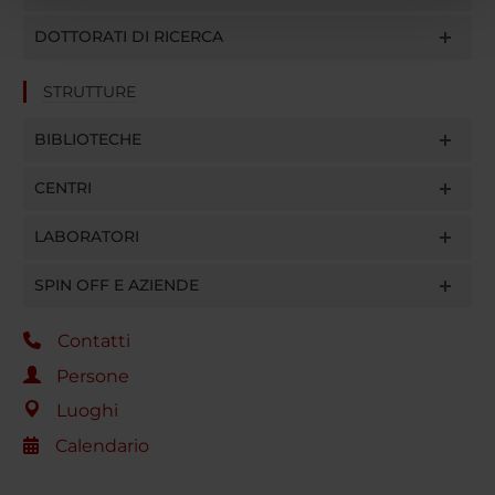
pubblicità e social media, i quali potrebbero combinarle
DOTTORATI DI RICERCA
con altre informazioni che hai fornito loro o che hanno
raccolto dal tuo utilizzo dei loro servizi.
STRUTTURE
BIBLIOTECHE
CENTRI
LABORATORI
SPIN OFF E AZIENDE
Contatti
Persone
Luoghi
Calendario