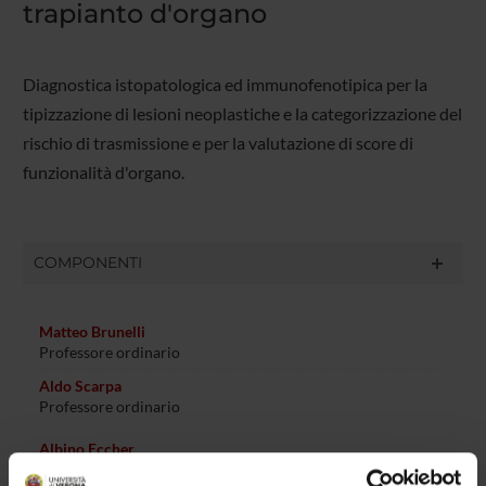
trapianto d'organo
Diagnostica istopatologica ed immunofenotipica per la
tipizzazione di lesioni neoplastiche e la categorizzazione del
rischio di trasmissione e per la valutazione di score di
funzionalità d'organo.
COMPONENTI
Matteo Brunelli
Professore ordinario
Aldo Scarpa
Professore ordinario
Albino Eccher
Dottorando (Dipartimento Patologia e Diagnostica (in