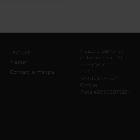
Piazzale Ludovico
Dottorati
Antonio Scuro 10
Master
37134 Verona
Partita
Contatti e mappa
IVA01541040232
Codice
Fiscale93009870234