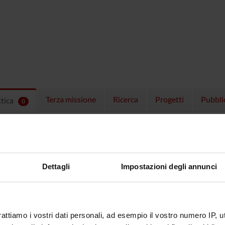
Terza missione
Ricerca
Progetti
Pubbli
ttica
0
EGNAMENTI
menti attivi nel periodo selezionato:
0
.
ull'insegnamento per vedere orari e dettagli del corso.
Dettagli
Impostazioni degli annunci
rattiamo i vostri dati personali, ad esempio il vostro numero IP, 