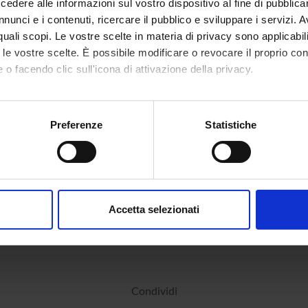
dere alle informazioni sul vostro dispositivo al fine di pubblica
nunci e i contenuti, ricercare il pubblico e sviluppare i servizi. A
r quali scopi. Le vostre scelte in materia di privacy sono applicabi
to le vostre scelte. È possibile modificare o revocare il proprio 
 o facendo clic sull'icona di attivazione della privacy.
mo anche:
oni sulla tua posizione geografica, con un'approssimazione di qu
Preferenze
Statistiche
spositivo, scansionandolo attivamente alla ricerca di caratteristich
aborati i tuoi dati personali e imposta le tue preferenze nella
s
consenso in qualsiasi momento dalla Dichiarazione sui cookie.
Accetta selezionati
nalizzare contenuti ed annunci, per fornire funzionalità dei socia
inoltre informazioni sul modo in cui utilizzi il nostro sito con i n
icità e social media, i quali potrebbero combinarle con altre inform
lizzo dei loro servizi.
Condividi