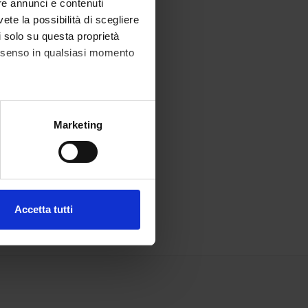
re annunci e contenuti
vete la possibilità di scegliere
li solo su questa proprietà
consenso in qualsiasi momento
alche metro,
Marketing
e specifiche (impronte
ezione dettagli
. Puoi
Accetta tutti
l media e per analizzare il
ostri partner che si occupano
azioni che hai fornito loro o