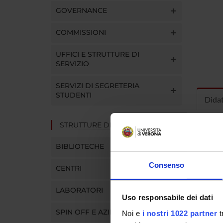
GOVERNANCE
COMMISSIONI
UFFICI E STRUTTURE DI
SERVIZIO
SERVIZI DI SEGRETERIA
STUDENTI
Dida
STRUTTURE DEL DIPARTIMENTO
INS
BIBLIOTECHE
Insegna
Clicca s
Consenso
CENTRI
LABORATORI
Uso responsabile dei dati
SPIN OFF E AZIENDE
Noi e
i nostri 1022 partner
t