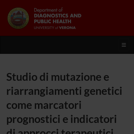
Toggl
Studio di mutazione e
riarrangiamenti genetici
come marcatori
prognostici e indicatori
di approcci terapeutici