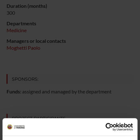
Duration (months)
300
Departments
Medicine
Managers or local contacts
Moghetti Paolo
SPONSORS:
Funds:
assigned and managed by the department
PROJECT PARTICIPANTS
Enzo Bonora
Emeritus Professor