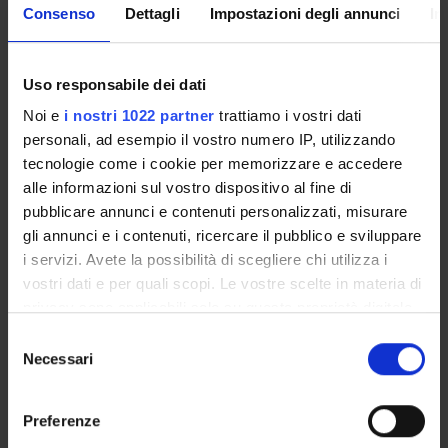
Consenso
Dettagli
Impostazioni degli annunci
In
Marco Ferdeghini
Marilena Longo
Uso responsabile dei dati
Paolo Moghetti
Noi e
i nostri 1022 partner
trattiamo i vostri dati
Teaching Assistant
personali, ad esempio il vostro numero IP, utilizzando
Federica Moschetta
tecnologie come i cookie per memorizzare e accedere
Technical-administrative staff
alle informazioni sul vostro dispositivo al fine di
pubblicare annunci e contenuti personalizzati, misurare
Giovanna Gloria Spiazzi
gli annunci e i contenuti, ricercare il pubblico e sviluppare
Flavia Tosi
i servizi. Avete la possibilità di scegliere chi utilizza i
Monica Zardini
vostri dati e per quali scopi. Le vostre scelte in materia di
Technical-administrative staff
privacy sono applicabili solo su questa proprietà digitale
in cui avete effettuato le vostre scelte. È possibile
Selezione
modificare o revocare il proprio consenso in qualsiasi
Necessari
del
momento dalla Dichiarazione sui cookie o facendo clic
SECTIONS
consenso
sull'icona di attivazione della privacy.
Preferenze
Endocrinology and Metabolism Diseases Section
Radiology