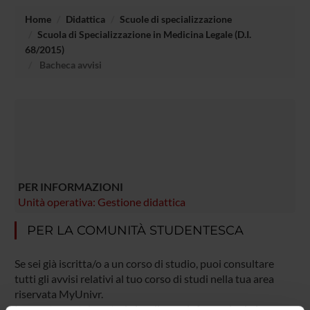
Home
Didattica
Scuole di specializzazione
Scuola di Specializzazione in Medicina Legale (D.I.
68/2015)
Bacheca avvisi
PER INFORMAZIONI
Unità operativa: Gestione didattica
PER LA COMUNITÀ STUDENTESCA
Se sei già iscritta/o a un corso di studio, puoi consultare
tutti gli avvisi relativi al tuo corso di studi nella tua area
riservata MyUnivr.
In questo portale potrai visualizzare informazioni, risorse e