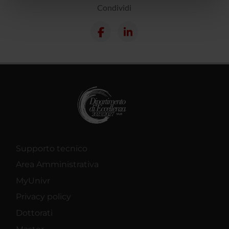
nostri partner che si occupano di analisi dei dati web,
Condividi
pubblicità e social media, i quali potrebbero combinarle
con altre informazioni che hai fornito loro o che hanno
raccolto dal tuo utilizzo dei loro servizi.
Supporto tecnico
Area Amministrativa
MyUnivr
Privacy policy
Dottorati