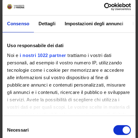
servizi utili che riguardano la tua carriera universitaria
(libretto online, gestione della carriera Esse3, corsi e-
learning, email istituzionale, modulistica di segreteria,
Consenso
Dettagli
Impostazioni degli annunci
In
procedure amministrative, ecc.).
Entra in MyUnivr con le tue credenziali GIA: solo così
potrai ricevere notifica di tutti gli avvisi dei tuoi docenti e
Uso responsabile dei dati
della tua segreteria via mail e anche tramite l'app Univr.
Noi e
i nostri 1022 partner
trattiamo i vostri dati
personali, ad esempio il vostro numero IP, utilizzando
MYUNIVR
tecnologie come i cookie per memorizzare e accedere
alle informazioni sul vostro dispositivo al fine di
pubblicare annunci e contenuti personalizzati, misurare
Presentazione
gli annunci e i contenuti, ricercare il pubblico e sviluppare
Come iscriversi e Requisiti di ammissione
i servizi. Avete la possibilità di scegliere chi utilizza i
Piani didattici
vostri dati e per quali scopi. Le vostre scelte in materia di
privacy sono applicabili solo su questa proprietà digitale
Insegnamenti
in cui avete effettuato le vostre scelte. È possibile
Bacheca avvisi
Selezione
modificare o revocare il proprio consenso in qualsiasi
Necessari
Organi collegiali e di governo
del
momento dalla Dichiarazione sui cookie o facendo clic