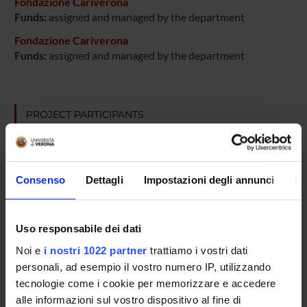
Fondazione Cariverona
Funds:
assigned and managed by the department
Fondazione Cariverona
Funds:
assigned and managed by the department
PROJECT PARTICIPANTS
Emanuela Bersan
Francesco Bifari
Consenso
Dettagli
Impostazioni degli annunci
In
Cinzia Cantù
Technical-administrative staff
Uso responsabile dei dati
Ilaria Decimo
Associate Professor
Noi e
i nostri 1022 partner
trattiamo i vostri dati
personali, ad esempio il vostro numero IP, utilizzando
Marzia Di Chio
tecnologie come i cookie per memorizzare e accedere
Technical-administrative staff
alle informazioni sul vostro dispositivo al fine di