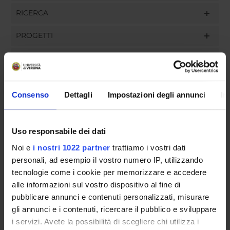
RICERCA
PROGETTI
INCARICHI
Consenso
Dettagli
Impostazioni degli annunci
In
ORGANIZZAZIONE
Uso responsabile dei dati
GOVERNANCE
Noi e
i nostri 1022 partner
trattiamo i vostri dati
COMMISSIONI
personali, ad esempio il vostro numero IP, utilizzando
tecnologie come i cookie per memorizzare e accedere
UFFICI E STRUTTURE DI SERVIZIO
alle informazioni sul vostro dispositivo al fine di
pubblicare annunci e contenuti personalizzati, misurare
SERVIZI DI SEGRETERIA STUDENTI
gli annunci e i contenuti, ricercare il pubblico e sviluppare
i servizi. Avete la possibilità di scegliere chi utilizza i
STRUTTURE DEL DIPARTIMENTO