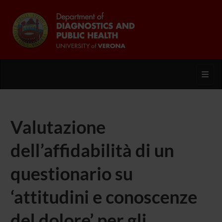
Toggl
Valutazione
dell’affidabilità di un
questionario su
‘attitudini e conoscenze
del dolore’ per gli