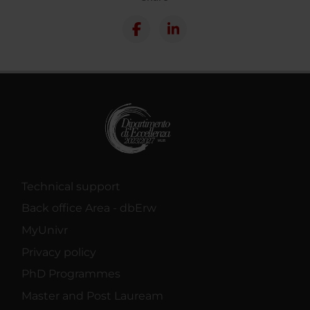
Technical support
Back office Area - dbErw
MyUnivr
Privacy policy
PhD Programmes
Master and Post Lauream