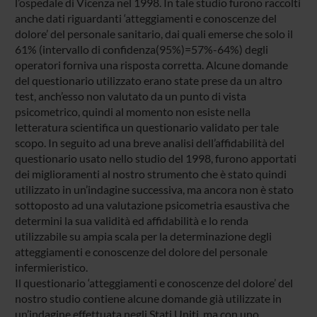
l’ospedale di Vicenza nel 1998. In tale studio furono raccolti
anche dati riguardanti ‘atteggiamenti e conoscenze del
dolore’ del personale sanitario, dai quali emerse che solo il
61% (intervallo di confidenza(95%)=57%-64%) degli
operatori forniva una risposta corretta. Alcune domande
del questionario utilizzato erano state prese da un altro
test, anch’esso non valutato da un punto di vista
psicometrico, quindi al momento non esiste nella
letteratura scientifica un questionario validato per tale
scopo. In seguito ad una breve analisi dell’affidabilità del
questionario usato nello studio del 1998, furono apportati
dei miglioramenti al nostro strumento che è stato quindi
utilizzato in un’indagine successiva, ma ancora non è stato
sottoposto ad una valutazione psicometria esaustiva che
determini la sua validità ed affidabilità e lo renda
utilizzabile su ampia scala per la determinazione degli
atteggiamenti e conoscenze del dolore del personale
infermieristico.
Il questionario ‘atteggiamenti e conoscenze del dolore’ del
nostro studio contiene alcune domande già utilizzate in
un’indagine effettuata negli Stati Uniti, ma con uno