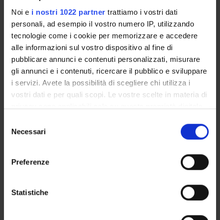
Tecnico-Amministrativo
Noi e
i nostri 1022 partner
trattiamo i vostri dati
Monia Donati
personali, ad esempio il vostro numero IP, utilizzando
tecnologie come i cookie per memorizzare e accedere
Roberto Leone
alle informazioni sul vostro dispositivo al fine di
Incaricato alla ricerca
pubblicare annunci e contenuti personalizzati, misurare
Giovanna Stoppa
gli annunci e i contenuti, ricercare il pubblico e sviluppare
i servizi. Avete la possibilità di scegliere chi utilizza i
vostri dati e per quali scopi. Le vostre scelte in materia di
privacy sono applicabili solo su questa proprietà digitale
SEZIONI
in cui avete effettuato le vostre scelte. È possibile
Selezione
Farmacologia
modificare o revocare il proprio consenso in qualsiasi
Necessari
del
momento dalla Dichiarazione sui cookie o facendo clic
consenso
sull'icona di attivazione della privacy.
Preferenze
Con il tuo consenso, vorremmo anche:
ATTIVITÀ
raccogliere informazioni sulla tua posizione
Statistiche
geografica, con un'approssimazione di qualche
AREE DI RICERCA
metro,