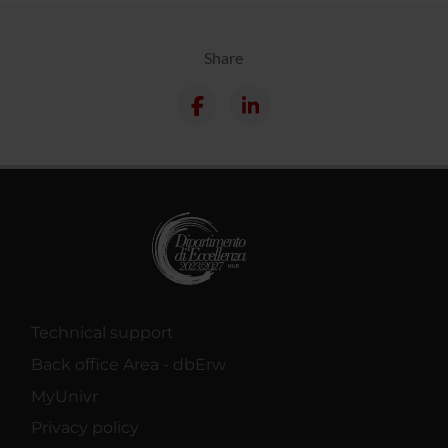
Share
Technical support
Back office Area - dbErw
MyUnivr
Privacy policy