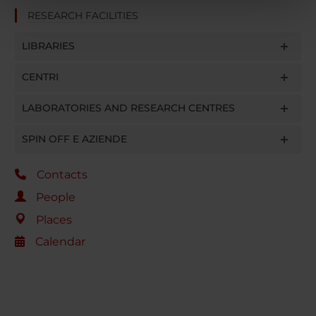
nostri partner che si occupano di analisi dei dati web,
RESEARCH FACILITIES
pubblicità e social media, i quali potrebbero combinarle
con altre informazioni che hai fornito loro o che hanno
LIBRARIES
raccolto dal tuo utilizzo dei loro servizi.
CENTRI
LABORATORIES AND RESEARCH CENTRES
SPIN OFF E AZIENDE
Contacts
People
Places
Calendar