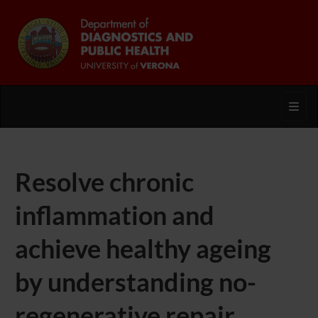
Toggl
Resolve chronic
inflammation and
achieve healthy ageing
by understanding no-
regenerative repair