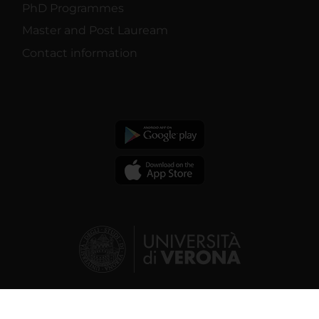
PhD Programmes
Master and Post Lauream
Contact information
© 2026 | Verona University