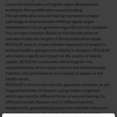
cause the termination of regular organ development
leading to fibroproliferative wound healing.
Fibroproliferative wound healing represents a major
pathology in elderly people shiftling regular organ
development into progressive organ fibrosis ith complete
loss of organ function. Based on the identification of
valuated molecular targets of fibroproliferative repair,
RESOLVE aims to create suitable treatment strategies to
achieve healthy ageing in the elderly. In doing so, RESOLVE
will create a significant impact on life quality of elderly
people. RESOLVE's outcomes will strenghten the
competitiveness of European science and biotechnology
industry and contribute to cost saving strategies in the
health sector.
RESOLVE's structured scientific approach combines as yet
fragmented fields of research using modern organism
which represent(a) different forms of wound healing, (b)
different human diseases and (c) different genetic
backgrounds, guaranteeing social and scientific relevance,
modularity, of research and the integration of existing