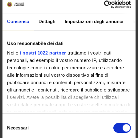
biological knowledge, technical expertise and medical
experience. In addition sequential generation of data
during improvement of Worsening ensures clinical
Consenso
Dettagli
Impostazioni degli annunci
In
relevance and leads to a stringent exploitation strategy.
The sustainable outcomes of RESOLVE's efforts will be:(A)
the urgently needed diagnostic to tool for fibroproliferative
wound healing invarious organ (B) highly valuable
Uso responsabile dei dati
transgenic animals offering test systems for
Noi e
i nostri 1022 partner
trattiamo i vostri dati
fibroproliferative wound healing, and (C)a characterization
personali, ad esempio il vostro numero IP, utilizzando
of compounds capable of interfering with targets involved
tecnologie come i cookie per memorizzare e accedere
in fibroproliferative repair.
alle informazioni sul vostro dispositivo al fine di
pubblicare annunci e contenuti personalizzati, misurare
gli annunci e i contenuti, ricercare il pubblico e sviluppare
SPONSORS:
i servizi. Avete la possibilità di scegliere chi utilizza i
Funds:
assigned and managed by the department
vostri dati e per quali scopi. Le vostre scelte in materia di
privacy sono applicabili solo su questa proprietà digitale
in cui avete effettuato le vostre scelte. È possibile
Selezione
modificare o revocare il proprio consenso in qualsiasi
Necessari
del
PROJECT PARTICIPANTS
momento dalla Dichiarazione sui cookie o facendo clic
consenso