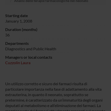
Analisi delle terapie farmacologiche nel neonato
Starting date
January 1, 2008
Duration (months)
36
Departments
Diagnostics and Public Health
Managers or local contacts
Cuzzolin Laura
Un utilizzo corretto e sicuro dei farmaci risulta di
particolare importanza nella fase di adattamento alla vita
extrauterina, in quanto il neonato, soprattutto se
pretermine, è caratterizzato da un’immaturità degli organi
deputati al metabolismo e all’eliminazione dei farmaci. La
maggior parte dei farmaci attualmente presenti sul mercato