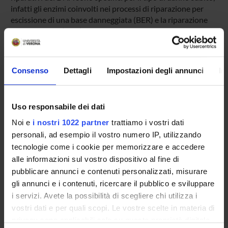
infatti gli enzimi coinvolti nei processi di riparazione per
escissione di una base danneggiata (BER) e la riparazione
del nucleotide (NER) sono due meccanismi di riparo
essenziali per la cellula che permettono di riconoscere e
rimuovere danni di tipo ossidativo o grosse lesioni indotte
da agenti alchilanti. La versione alcalina del comet test è
Consenso
Dettagli
Impostazioni degli annunci
In
uno tra i più sensibili test di genotossicità nel riconoscere i
danni al DNA causati dagli agenti ossidanti e questo
metodo può essere ulteriormente modificato utilizzando
Uso responsabile dei dati
delle glicosilasi, come la formamidopirimidina glicosilasi
(Fpg) ed Endonucleasi III (Endo III), enzimi critici nei
Noi e
i nostri 1022 partner
trattiamo i vostri dati
processi di riparazione in quanto operano escissione delle
personali, ad esempio il vostro numero IP, utilizzando
basi alterate, ed il sistema BER è particolarmente efficiente
tecnologie come i cookie per memorizzare e accedere
nel riconoscere e riparare queste piccole alterazioni del
alle informazioni sul vostro dispositivo al fine di
DNA.
pubblicare annunci e contenuti personalizzati, misurare
gli annunci e i contenuti, ricercare il pubblico e sviluppare
i servizi. Avete la possibilità di scegliere chi utilizza i
SPONSORS:
vostri dati e per quali scopi. Le vostre scelte in materia di
Funds:
assigned and managed by the department
privacy sono applicabili solo su questa proprietà digitale