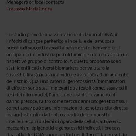
Managers or local contacts
Fracasso Maria Enrica
Lo studio prevede una valutazione di danno al DNA, in
linfociti di sangue periferico e in cellule della mucosa
buccale di soggetti esposti a basse dosi di benzene, tutti
occupati in un'industria petrolchimica, e confrontati con un
rispettivo gruppo di controllo. A questo proposito sono
stati identificati diversi biomarkers per valutare la
suscettibilità genetica individuale associata ad un aumento
del rischio. Quali indicatori di genotossicità (biomarcatori
di effetto) sono stati impiegati due test: il comet assay ed il
test dei micronuclei, l'uno come test di rilevamento di
danno precoce, l'altro come test di danni citogenetici fissi. Il
comet assay può dare informazioni di genotossicità diretta
ma anche fornire dati sulla capacità dei composti di
interferire con i sistemi di riparo della cellula, attraverso
meccanismi epigenetici e genotossici indiretti. I processi
riparativi del DNA sono specifici per il tipo di danno subito,