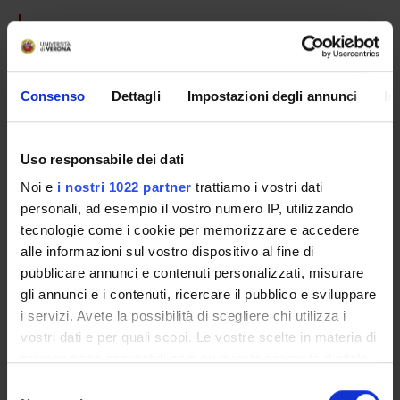
COLLABORATORI ESTERNI
Hermundur Sigmundsson
Norwegian University of Science and Technology
Consenso
Dettagli
Impostazioni degli annunci
In
TRONDHEIM-NORWAY Department of Psychology
Luca Bonatti
Universitat Pompeu Fabra Barcelona Spain
Uso responsabile dei dati
Noi e
i nostri 1022 partner
trattiamo i vostri dati
Giorgio Buzzavo
personali, ad esempio il vostro numero IP, utilizzando
Associazione "Laboratorio 0246"
tecnologie come i cookie per memorizzare e accedere
alle informazioni sul vostro dispositivo al fine di
pubblicare annunci e contenuti personalizzati, misurare
RESEARCH AREAS INVOLVED IN THE PROJECT
gli annunci e i contenuti, ricercare il pubblico e sviluppare
Pharmacology & Pharmacy (DDSP)
i servizi. Avete la possibilità di scegliere chi utilizza i
vostri dati e per quali scopi. Le vostre scelte in materia di
Pharmacology & Pharmacy (DNBM)
privacy sono applicabili solo su questa proprietà digitale
in cui avete effettuato le vostre scelte. È possibile
Psychology (DDSP)
Selezione