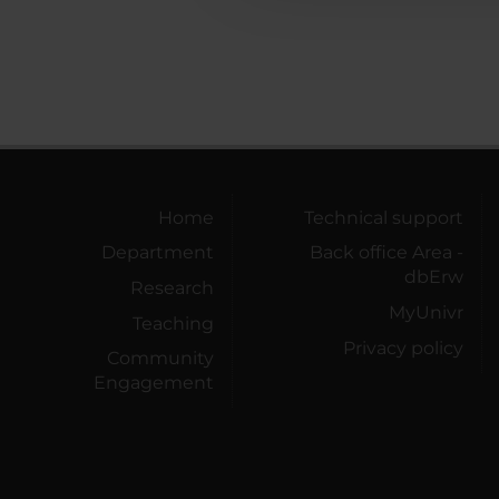
Home
Technical support
Department
Back office Area -
dbErw
Research
MyUnivr
Teaching
Privacy policy
Community
Engagement