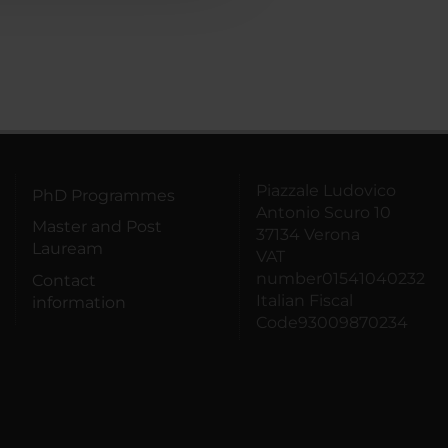
Piazzale Ludovico
PhD Programmes
Antonio Scuro 10
Master and Post
37134 Verona
Lauream
VAT
number01541040232
Contact
Italian Fiscal
information
Code93009870234