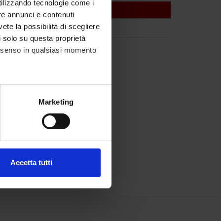
utilizzando tecnologie come i
re annunci e contenuti
vete la possibilità di scegliere
li solo su questa proprietà
consenso in qualsiasi momento
alche metro,
Marketing
e specifiche (impronte
ezione dettagli
. Puoi
Accetta tutti
l media e per analizzare il
ostri partner che si occupano
azioni che hai fornito loro o