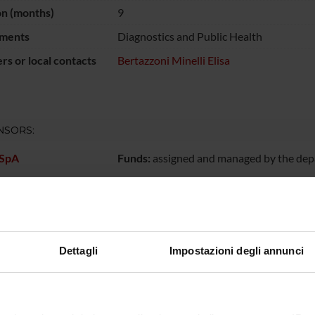
on (months)
9
ments
Diagnostics and Public Health
s or local contacts
Bertazzoni Minelli Elisa
NSORS:
 SpA
Funds:
assigned and managed by the de
ECT PARTICIPANTS
Dettagli
Impostazioni degli annunci
enini
Technical-administrative
Elisa Ber
staff