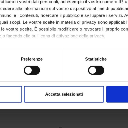
rattiamo i vostri dati personali, ad esempio il vostro numero IP, 
ONS
dere alle informazioni sul vostro dispositivo al fine di pubblica
nunci e i contenuti, ricercare il pubblico e sviluppare i servizi. A
n of Pharmacology
r quali scopi. Le vostre scelte in materia di privacy sono applicabi
to le vostre scelte. È possibile modificare o revocare il proprio 
 o facendo clic sull'icona di attivazione della privacy.
mo anche:
oni sulla tua posizione geografica, con un'approssimazione di qu
Preferenze
Statistiche
spositivo, scansionandolo attivamente alla ricerca di caratteristich
aborati i tuoi dati personali e imposta le tue preferenze nella
s
consenso in qualsiasi momento dalla Dichiarazione sui cookie.
Accetta selezionati
nalizzare contenuti ed annunci, per fornire funzionalità dei socia
inoltre informazioni sul modo in cui utilizzi il nostro sito con i n
icità e social media, i quali potrebbero combinarle con altre inform
lizzo dei loro servizi.