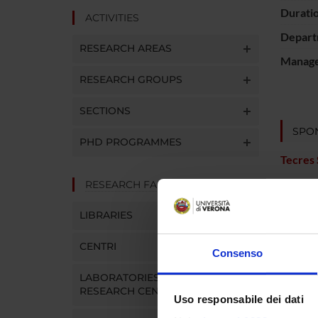
Durati
ACTIVITIES
Depart
RESEARCH AREAS
Manager
RESEARCH GROUPS
SECTIONS
SPO
PHD PROGRAMMES
Tecres
RESEARCH FACILITIES
LIBRARIES
PROJ
CENTRI
Consenso
Anna B
LABORATORIES AND
RESEARCH CENTRES
Uso responsabile dei dati