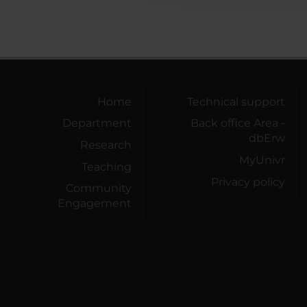
Home
Technical support
Department
Back office Area -
dbErw
Research
MyUnivr
Teaching
Privacy policy
Community
Engagement