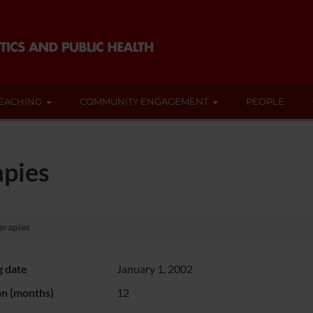
EACHING
COMMUNITY ENGAGEMENT
PEOPLE
pies
erapies
g date
January 1, 2002
on (months)
12