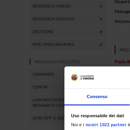
Depart
RESEARCH AREAS
Manager
RESEARCH GROUPS
Keywo
SECTIONS
PHD PROGRAMMES
PROJ
Paolo B
RESEARCH FACILITIES
LIBRARIES
SECTI
CENTRI
Sectio
Consenso
LABORATORIES AND
RESEARCH CENTRES
Uso responsabile dei dati
SPIN OFF E AZIENDE
Noi e
i nostri 1022 partner
t