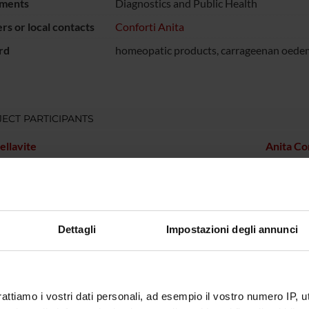
ments
Diagnostics and Public Health
s or local contacts
Conforti Anita
rd
homeopatic products, carrageenan oede
ECT PARTICIPANTS
ellavite
Anita Co
ONS
n of Pharmacology
Dettagli
Impostazioni degli annunci
rattiamo i vostri dati personali, ad esempio il vostro numero IP, 