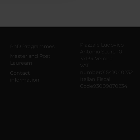
Piazzale Ludovico
PhD Programmes
Antonio Scuro 10
Master and Post
37134 Verona
Lauream
VAT
number01541040232
Contact
Italian Fiscal
information
Code93009870234