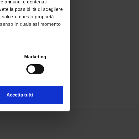
re annunci e contenuti
vete la possibilità di scegliere
li solo su questa proprietà
consenso in qualsiasi momento
alche metro,
Marketing
e specifiche (impronte
ezione dettagli
. Puoi
Accetta tutti
l media e per analizzare il
ostri partner che si occupano
azioni che hai fornito loro o