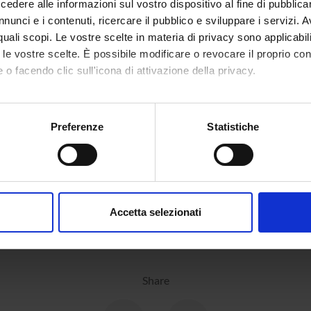
dere alle informazioni sul vostro dispositivo al fine di pubblica
nunci e i contenuti, ricercare il pubblico e sviluppare i servizi. A
r quali scopi. Le vostre scelte in materia di privacy sono applicabi
to le vostre scelte. È possibile modificare o revocare il proprio 
 o facendo clic sull'icona di attivazione della privacy.
mo anche:
oni sulla tua posizione geografica, con un'approssimazione di qu
Preferenze
Statistiche
spositivo, scansionandolo attivamente alla ricerca di caratteristich
aborati i tuoi dati personali e imposta le tue preferenze nella
s
consenso in qualsiasi momento dalla Dichiarazione sui cookie.
Accetta selezionati
nalizzare contenuti ed annunci, per fornire funzionalità dei socia
inoltre informazioni sul modo in cui utilizzi il nostro sito con i n
icità e social media, i quali potrebbero combinarle con altre inform
lizzo dei loro servizi.
Share