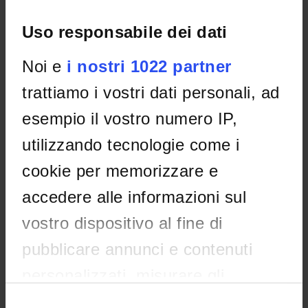
Uso responsabile dei dati
Noi e
i nostri 1022 partner
Eventi di PUBLIC ENGAGEMENT
trattiamo i vostri dati personali, ad
Con l’espressione
public engagement
si identifica l'insieme
esempio il vostro numero IP,
delle attività senza scopo di lucro, con valore educativo,
utilizzando tecnologie come i
culturale e di sviluppo della società svolte a beneficio di
pubblici diversi rispetto agli studenti, alle comunità
cookie per memorizzare e
scientifiche o alle imprese.
accedere alle informazioni sul
vostro dispositivo al fine di
pubblicare annunci e contenuti
RICERCA TESTUALE
personalizzati, misurare gli
annunci e i contenuti, ricercare il
Effettua una ricerca per parole chiave.
Selezione