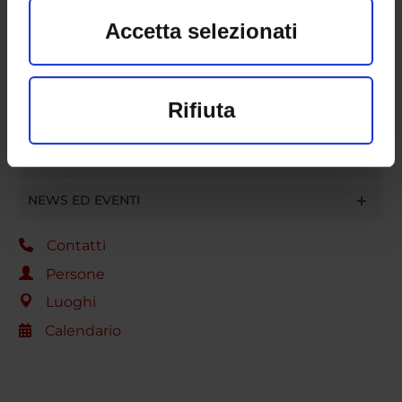
Accetta selezionati
INFORMAZIONI PER IL TERRITORIO
Con il tuo consenso, vorremmo
RICERCA DELLE COMPETENZE
anche:
Rifiuta
BANDI E CONCORSI
raccogliere informazioni
STAGE E TIROCINI
sulla tua posizione geografica,
NEWS ED EVENTI
con un'approssimazione di
qualche metro,
Contatti
Identificare il tuo
Persone
Luoghi
dispositivo, scansionandolo
Calendario
attivamente alla ricerca di
caratteristiche specifiche