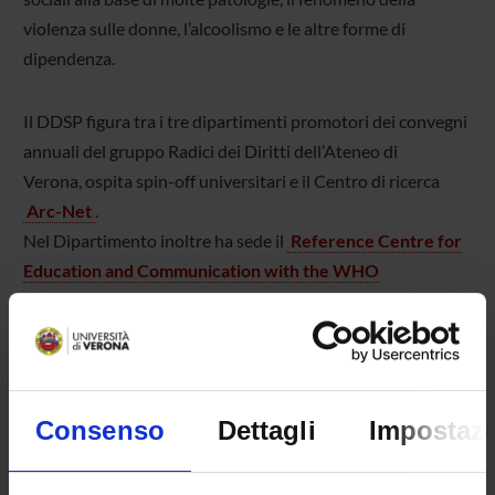
violenza sulle donne, l’alcoolismo e le altre forme di
dipendenza.
Il DDSP figura tra i tre dipartimenti promotori dei convegni
annuali del gruppo Radici dei Diritti dell’Ateneo di
Verona, ospita spin-off universitari e il Centro di ricerca
Arc-Net
.
Nel Dipartimento inoltre ha sede il
Reference Centre for
Education and Communication with the WHO
Programme for International Drug Monitoring
e l
’
Unità
di Farmacovigilanza del Coordinamento Regionale Unico
sul Farmaco della Regione Veneto
.
Le Sezioni di Medicina Legale e di Medicina del Lavoro
svolgono attività continuativa peritale e di consulenza su
Consenso
Dettagli
Impostazi
incarico della Autorità Giudiziaria, nell’ambito di
procedimenti Penali, Civili e del Lavoro.