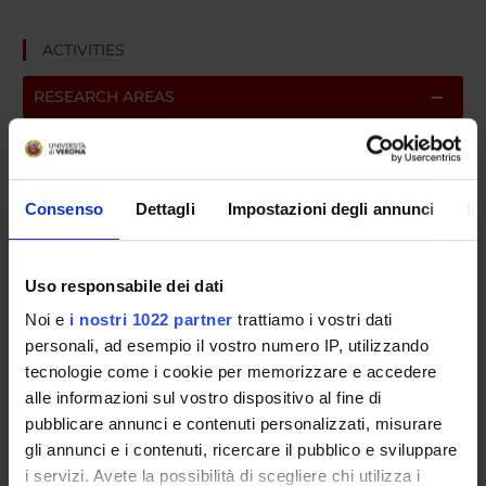
ACTIVITIES
RESEARCH AREAS
Engineering
Gastroenterology & Hepatology
Health Care Sciences & Services
Consenso
Dettagli
Impostazioni degli annunci
In
Infectious Diseases
Medical Laboratory Technology
Uso responsabile dei dati
Medicine
Microbiology
Noi e
i nostri 1022 partner
trattiamo i vostri dati
personali, ad esempio il vostro numero IP, utilizzando
Pharmacology & Pharmacy
tecnologie come i cookie per memorizzare e accedere
Public, Environmental & Occupational Health
alle informazioni sul vostro dispositivo al fine di
Toxicology
pubblicare annunci e contenuti personalizzati, misurare
gli annunci e i contenuti, ricercare il pubblico e sviluppare
RESEARCH GROUPS
i servizi. Avete la possibilità di scegliere chi utilizza i