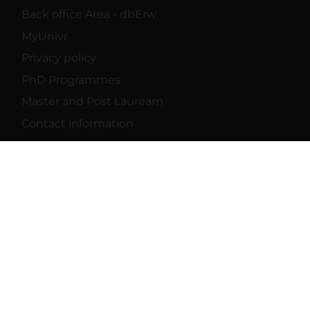
Back office Area - dbErw
MyUnivr
Privacy policy
PhD Programmes
Master and Post Lauream
Contact information