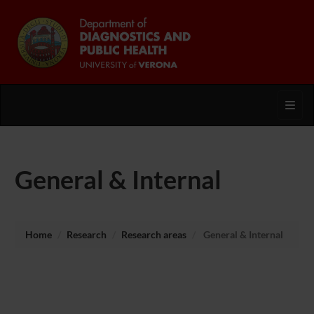
Toggl
General & Internal
Home
Research
Research areas
General & Internal