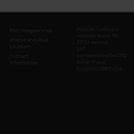
Piazzale Ludovico
PhD Programmes
Antonio Scuro 10
Master and Post
37134 Verona
Lauream
VAT
number01541040232
Contact
Italian Fiscal
information
Code93009870234