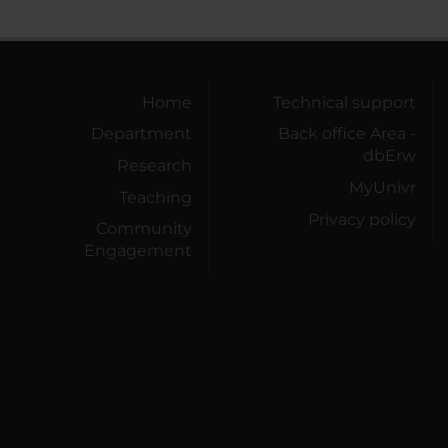
Home
Technical support
Department
Back office Area -
dbErw
Research
MyUnivr
Teaching
Privacy policy
Community
Engagement