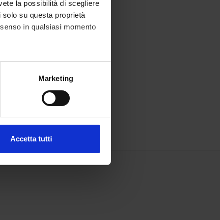
vete la possibilità di scegliere
li solo su questa proprietà
consenso in qualsiasi momento
alche metro,
Marketing
e specifiche (impronte
ezione dettagli
. Puoi
Accetta tutti
l media e per analizzare il
ostri partner che si occupano
azioni che hai fornito loro o