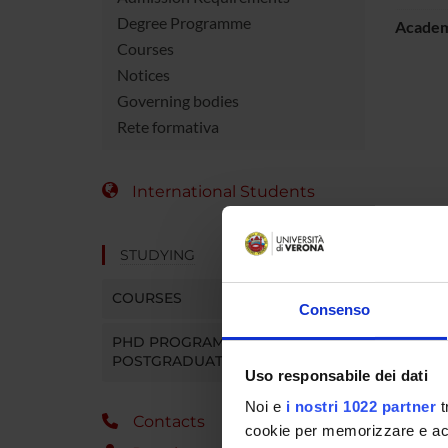
Degree Programme
Academ
Courses
Notices
Governing bodies
Rete formativa
International Students
STUDYING
COURSES
Consenso
PHD PROGRAMMES AND
POSTGRADUATE TRAINING
Uso responsabile dei dati
Noi e
i nostri 1022 partner
t
Contacts
cookie per memorizzare e acce