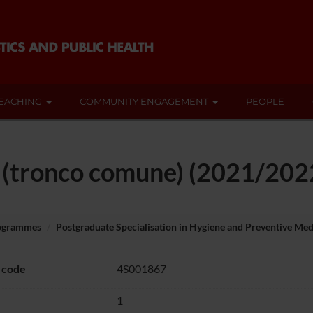
EACHING
COMMUNITY ENGAGEMENT
PEOPLE
1 (tronco comune) (2021/202
rogrammes
Postgraduate Specialisation in Hygiene and Preventive Med
 code
4S001867
1