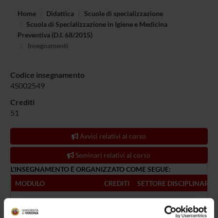
Home
Didattica
Scuole di specializzazione
Scuola di Specializzazione in Igiene e Medicina
Preventiva (D.I. 68/2015)
Insegnamenti
Codice insegnamento
4S002549
Crediti
51
Avvisi relativi al corso
Seminari relativi al corso
L'INSEGNAMENTO È ORGANIZZATO COME SEGUE:
MODULO
CREDITI
SETTORE DISCIPLINARE
DIDATTICA FRONTALE
15
MED/42-IGIENE GENE