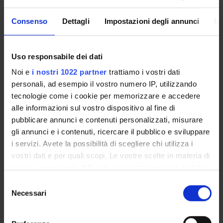
ATTIVITA' PRATICA
36
MED/42-IGIENE GENE
Consenso
Dettagli
Impostazioni degli annunci
In
Uso responsabile dei dati
Presentazione
Come iscriversi e Requisiti di ammissione
Noi e
i nostri 1022 partner
trattiamo i vostri dati
Piani didattici
personali, ad esempio il vostro numero IP, utilizzando
Insegnamenti
tecnologie come i cookie per memorizzare e accedere
alle informazioni sul vostro dispositivo al fine di
Bacheca avvisi
pubblicare annunci e contenuti personalizzati, misurare
Organi collegiali e di governo
gli annunci e i contenuti, ricercare il pubblico e sviluppare
Rete formativa
i servizi. Avete la possibilità di scegliere chi utilizza i
vostri dati e per quali scopi. Le vostre scelte in materia di
OFFERTA FORMATIVA
privacy sono applicabili solo su questa proprietà digitale
in cui avete effettuato le vostre scelte. È possibile
Selezione
CORSI DI STUDIO
modificare o revocare il proprio consenso in qualsiasi
Necessari
del
momento dalla Dichiarazione sui cookie o facendo clic
consenso
DOTTORATI, MASTER E FORMAZIONE SUPERIORE
sull'icona di attivazione della privacy.