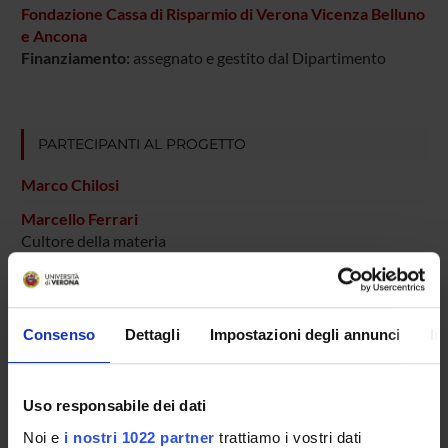
Fondazione Cassa di Risparmio di Verona Vicenza Belluno
e Ancona
Finanziamento:
assegnato e gestito dal Dipartimento
PARTECIPANTI AL PROGETTO
Marco Chilosi
Marcello Ferrari
Cultore della materia
Maurizio Lestani
Serena Pedron
Consenso
Dettagli
Impostazioni degli annunci
In
Tecnico-Amministrativo
Alberto Zamo'
Uso responsabile dei dati
Noi e
i nostri 1022 partner
trattiamo i vostri dati