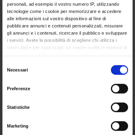
COLLABORATORI ESTERNI
personali, ad esempio il vostro numero IP, utilizzando
tecnologie come i cookie per memorizzare e accedere
Venerino Poletti
alle informazioni sul vostro dispositivo al fine di
Azienda Ospedaliera di Forlì
pubblicare annunci e contenuti personalizzati, misurare
gli annunci e i contenuti, ricercare il pubblico e sviluppare
i servizi. Avete la possibilità di scegliere chi utilizza i
SEZIONI
vostri dati e per quali scopi. Le vostre scelte in materia di
privacy sono applicabili solo su questa proprietà digitale
Anatomia Patologica
in cui avete effettuato le vostre scelte. È possibile
Selezione
modificare o revocare il proprio consenso in qualsiasi
Necessari
del
momento dalla Dichiarazione sui cookie o facendo clic
consenso
sull'icona di attivazione della privacy.
Preferenze
ATTIVITÀ
Con il tuo consenso, vorremmo anche:
AREE DI RICERCA
raccogliere informazioni sulla tua posizione
Statistiche
geografica, con un'approssimazione di qualche
GRUPPI DI RICERCA
metro,
Marketing
Identificare il tuo dispositivo, scansionandolo
SEZIONI