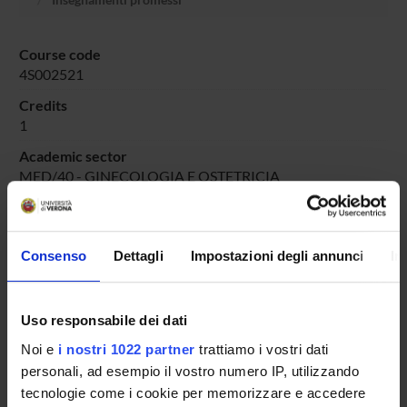
Course code
4S002521
Credits
1
Academic sector
MED/40 - GINECOLOGIA E OSTETRICIA
Consenso
Dettagli
Impostazioni degli annunci
In
Overview
Enrolment Procedures and Admission Requirements
Degree Programme
Uso responsabile dei dati
Courses
Noi e
i nostri 1022 partner
trattiamo i vostri dati
Notices
personali, ad esempio il vostro numero IP, utilizzando
Governing bodies
tecnologie come i cookie per memorizzare e accedere