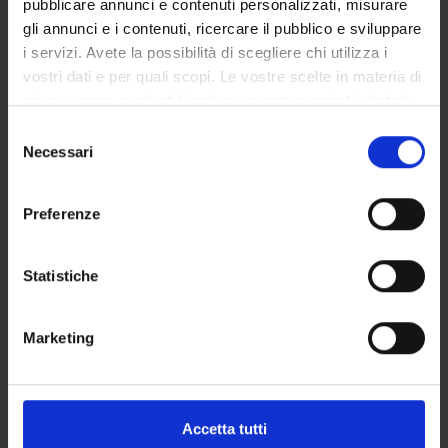
pubblicare annunci e contenuti personalizzati, misurare
gli annunci e i contenuti, ricercare il pubblico e sviluppare
The role of different molecular domains in small conductance
i servizi. Avete la possibilità di scegliere chi utilizza i
Assembly and trafficking of human small conductance Ca2+ -
vostri dati e per quali scopi. Le vostre scelte in materia di
privacy sono applicabili solo su questa proprietà digitale
in cui avete effettuato le vostre scelte. È possibile
Selezione
modificare o revocare il proprio consenso in qualsiasi
Necessari
del
momento dalla Dichiarazione sui cookie o facendo clic
consenso
ATTIVITÀ
sull'icona di attivazione della privacy.
Preferenze
AREE DI RICERCA
Con il tuo consenso, vorremmo anche:
GRUPPI DI RICERCA
raccogliere informazioni sulla tua posizione
Statistiche
geografica, con un'approssimazione di qualche
SEZIONI
metro,
Marketing
Identificare il tuo dispositivo, scansionandolo
DOTTORATI DI RICERCA
attivamente alla ricerca di caratteristiche specifiche
(impronte digitali).
STRUTTURE
Approfondisci come vengono elaborati i tuoi dati personali
Accetta tutti
e imposta le tue preferenze nella
sezione dettagli
. Puoi