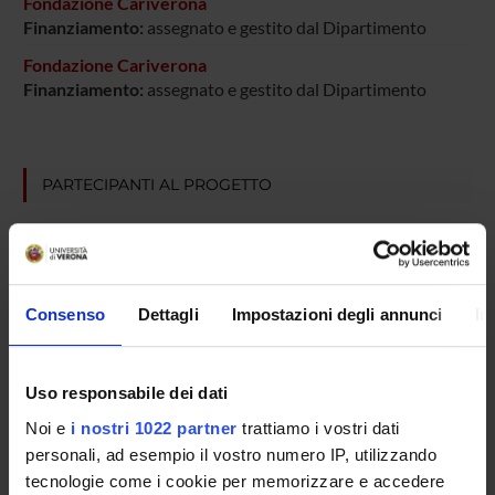
Fondazione Cariverona
Finanziamento:
assegnato e gestito dal Dipartimento
Fondazione Cariverona
Finanziamento:
assegnato e gestito dal Dipartimento
PARTECIPANTI AL PROGETTO
Emanuela Bersan
Francesco Bifari
Cinzia Cantù
Consenso
Dettagli
Impostazioni degli annunci
In
Tecnico-Amministrativo
Ilaria Decimo
Uso responsabile dei dati
Professore associato
Noi e
i nostri 1022 partner
trattiamo i vostri dati
Marzia Di Chio
personali, ad esempio il vostro numero IP, utilizzando
Tecnico-Amministrativo
tecnologie come i cookie per memorizzare e accedere