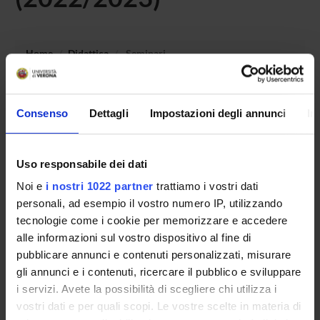
Home
Didattica
Seminari
Non è stato trovato alcun seminario relativo
all'insegnamento Medicina legale 3 (discipline specifiche
Consenso
Dettagli
Impostazioni degli annunci
In
della tipologia).
Uso responsabile dei dati
Noi e
i nostri 1022 partner
trattiamo i vostri dati
OFFERTA FORMATIVA
personali, ad esempio il vostro numero IP, utilizzando
tecnologie come i cookie per memorizzare e accedere
CORSI DI STUDIO
alle informazioni sul vostro dispositivo al fine di
DOTTORATI, MASTER E FORMAZIONE SUPERIORE
pubblicare annunci e contenuti personalizzati, misurare
gli annunci e i contenuti, ricercare il pubblico e sviluppare
i servizi. Avete la possibilità di scegliere chi utilizza i
Contatti
vostri dati e per quali scopi. Le vostre scelte in materia di
Persone