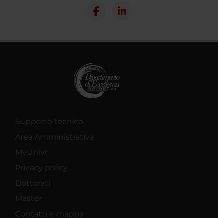
Supporto tecnico
Area Amministrativa
MyUnivr
Privacy policy
Dottorati
Master
Contatti e mappa