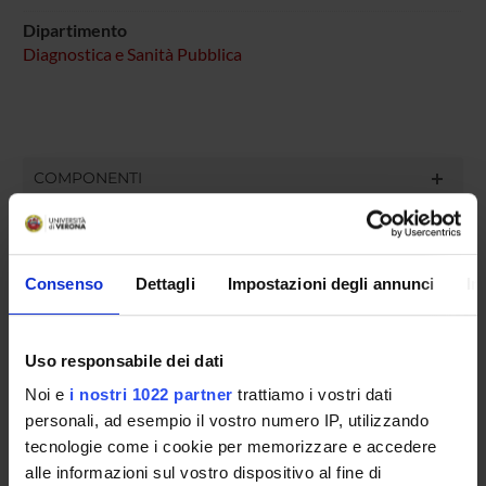
Dipartimento
Diagnostica e Sanità Pubblica
COMPONENTI
Elisabetta Allegrini
Paola Chinchiolo
Consenso
Dettagli
Impostazioni degli annunci
In
William Mantovani
Giovanni Pizzolo
Uso responsabile dei dati
Gabriele Romano
Noi e
i nostri 1022 partner
trattiamo i vostri dati
personali, ad esempio il vostro numero IP, utilizzando
Luisa Saiani
tecnologie come i cookie per memorizzare e accedere
Stefano Tardivo
alle informazioni sul vostro dispositivo al fine di